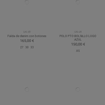
LIU-JO
LIU-JO
Falda de denim con botones
POLO PTO BOLSILLO LOGO
AZUL
165,00 €
150,00 €
27
30
33
XS