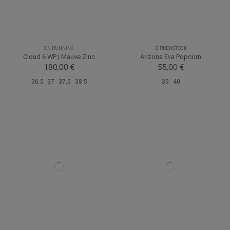
ON RUNNING
BIRKENSTOCK
Cloud 6 WP | Mauve Zinc
Arizona Eva Popcorn
180,00 €
55,00 €
36.5
37
37.5
38.5
39
40