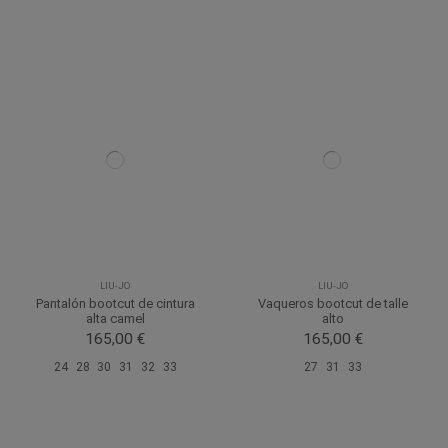
LIU-JO
LIU-JO
Pantalón bootcut de cintura
Vaqueros bootcut de talle
alta camel
alto
165,00 €
165,00 €
24
28
30
31
32
33
27
31
33