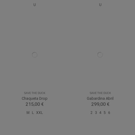
U
U
SAVE THE DUCK
SAVE THE DUCK
Chaqueta Drop
Gabardina Abril
215,00 €
299,00 €
M
L
XXL
2
3
4
5
6