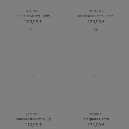
MOS MOSH
MOS MOSH
Blusa MMFozi Tenly
Blusa MMZeina Linen
139,99 €
129,99 €
S
L
XS
MOS MOSH
PISONERO
Camisa MMMattie Flip
Chaqueta Carrot
119,99 €
173,00 €