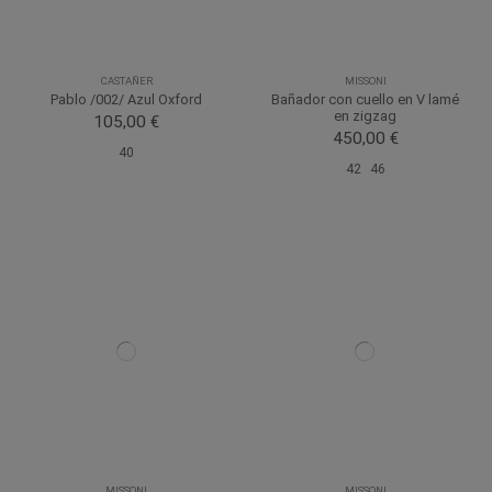
CASTAÑER
MISSONI
Pablo /002/ Azul Oxford
Bañador con cuello en V lamé
en zigzag
105,00 €
450,00 €
40
42
46
MISSONI
MISSONI