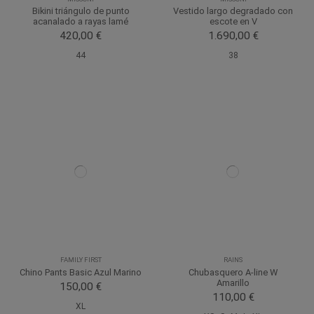
Bikini triángulo de punto
Vestido largo degradado con
acanalado a rayas lamé
escote en V
420,00 €
1.690,00 €
44
38
FAMILY FIRST
RAINS
Chino Pants Basic Azul Marino
Chubasquero A-line W
Amarillo
150,00 €
110,00 €
XL