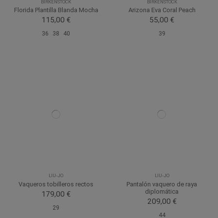
BIRKENSTOCK
BIRKENSTOCK
Florida Plantilla Blanda Mocha
Arizona Eva Coral Peach
115,00 €
55,00 €
36
38
40
39
LIU-JO
LIU-JO
Vaqueros tobilleros rectos
Pantalón vaquero de raya
diplomática
179,00 €
209,00 €
29
44