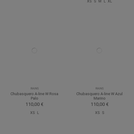
XS
S
M
L
XL
RAINS
RAINS
Chubasquero A-line W Rosa
Chubasquero A-line W Azul
Palo
Marino
110,00 €
110,00 €
XS
L
XS
S