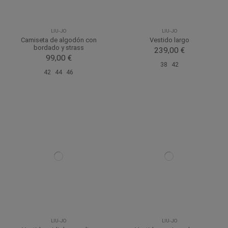
LIU-JO
LIU-JO
Camiseta de algodón con
Vestido largo
bordado y strass
239,00 €
99,00 €
38
42
42
44
46
LIU-JO
LIU-JO