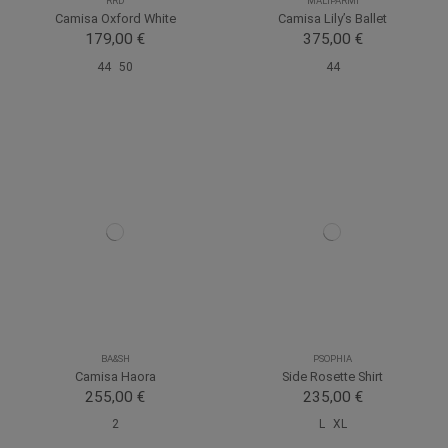
RRD
MALIPARMI
Camisa Oxford White
Camisa Lily’s Ballet
179,00 €
375,00 €
44
50
44
BA&SH
PSOPHIA
Camisa Haora
Side Rosette Shirt
255,00 €
235,00 €
2
L
XL