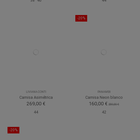
38
40
44
-20%
LIVIANA CONTI
PANAMBI
Camisa Asimétrica
Camisa Neon blanco
269,00 €
160,00 €
200,00 €
44
42
-20%