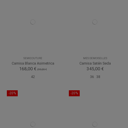
SEMICOUTURE
MES DEMOISELLES
Camisa Blanca Asimetrica
Camisa Satén Seda
168,00 €
345,00 €
210,00 €
42
36
38
-20%
-20%