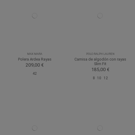
MAX MARA
POLO RALPH LAUREN
Polera Ardea Rayas
Camisa de algodón con rayas
Slim Fit
209,00 €
185,00 €
42
8
10
12