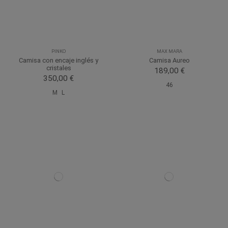
PINKO
MAX MARA
Camisa con encaje inglés y
Camisa Aureo
cristales
189,00 €
350,00 €
46
M
L