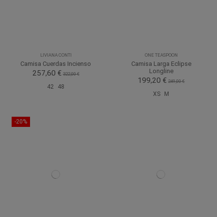
LIVIANA CONTI
ONE TEASPOON
Camisa Cuerdas Incienso
Camisa Larga Eclipse
Longline
257,60 €
322,00 €
199,20 €
249,00 €
42
48
XS
M
-20%