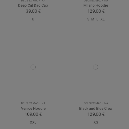
DEUS EX MACHINA
DEUS EX MACHINA
Deep Cut Dad Cap
Milano Hoodie
39,00 €
129,00 €
U
S
M
L
XL
DEUS EX MACHINA
DEUS EX MACHINA
Venice Hoodie
Black and Blue Crew
109,00 €
129,00 €
XXL
XS