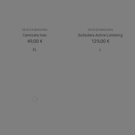
DEUS EX MACHINA
DEUS EX MACHINA
Camiseta Ivan
Sudadera Active Listening
49,00 €
129,00 €
XL
L