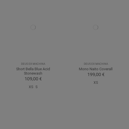
DEUS EX MACHINA
DEUS EX MACHINA
Short Bella Blue Acid
Mono Naito Coverall
Stonewash
199,00 €
109,00 €
XS
XS
S