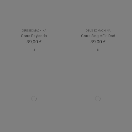
DEUS EX MACHINA
DEUS EX MACHINA
Gorra Baylands
Gorra Single Fin Dad
39,00 €
39,00 €
U
U