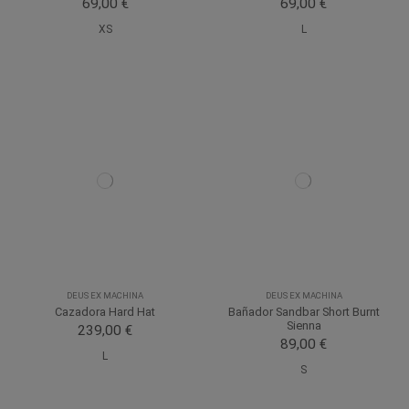
69,00 €
69,00 €
XS
L
DEUS EX MACHINA
DEUS EX MACHINA
Cazadora Hard Hat
Bañador Sandbar Short Burnt
Sienna
239,00 €
89,00 €
L
S