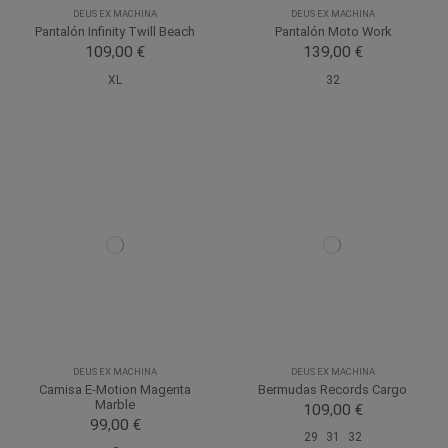
DEUS EX MACHINA
DEUS EX MACHINA
Pantalón Infinity Twill Beach
Pantalón Moto Work
109,00 €
139,00 €
XL
32
DEUS EX MACHINA
DEUS EX MACHINA
Camisa E-Motion Magenta
Bermudas Records Cargo
Marble
109,00 €
99,00 €
29
31
32