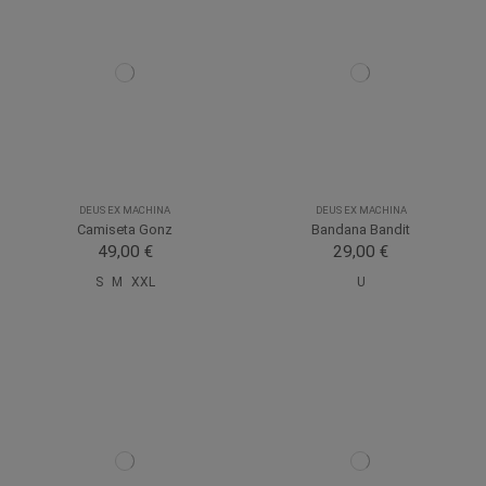
DEUS EX MACHINA
DEUS EX MACHINA
Camiseta Gonz
Bandana Bandit
49,00 €
29,00 €
S
M
XXL
U