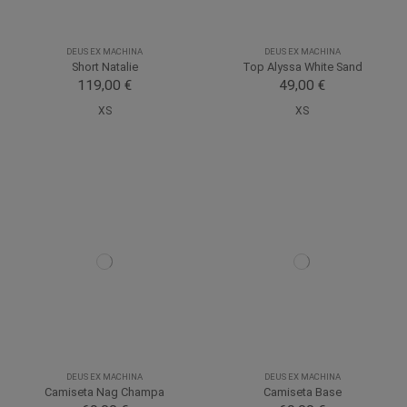
DEUS EX MACHINA
DEUS EX MACHINA
Short Natalie
Top Alyssa White Sand
119,00 €
49,00 €
XS
XS
DEUS EX MACHINA
DEUS EX MACHINA
Camiseta Nag Champa
Camiseta Base