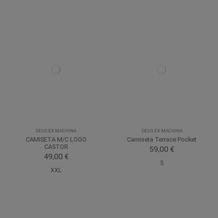
DEUS EX MACHINA
DEUS EX MACHINA
CAMISETA M/C LOGO
Camiseta Terrace Pocket
CASTOR
59,00 €
49,00 €
S
XXL