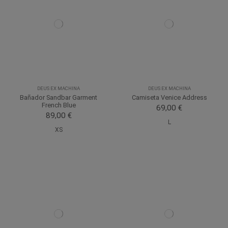
DEUS EX MACHINA
DEUS EX MACHINA
Bañador Sandbar Garment
Camiseta Venice Address
French Blue
69,00 €
89,00 €
L
XS