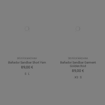
DEUS EX MACHINA
DEUS EX MACHINA
Bañador Sandbar Short Yam
Bañador Sandbar Garment
Golden Rod
89,00 €
89,00 €
S
L
XS
S