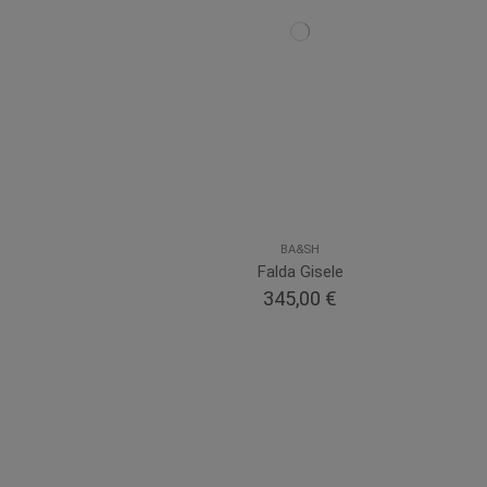
BA&SH
Falda Gisele
345,00 €