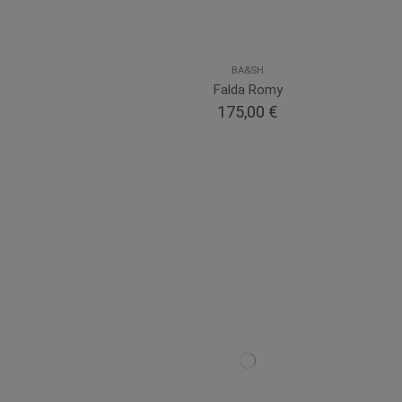
BA&SH
Falda Romy
175,00 €