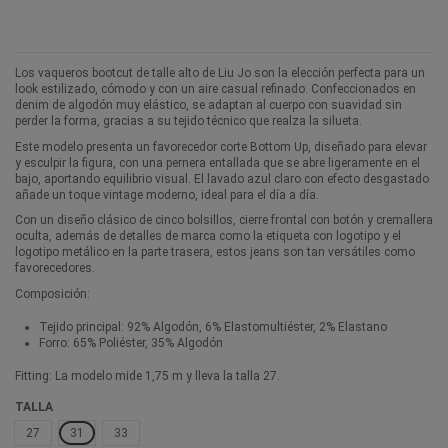
Los vaqueros bootcut de talle alto de Liu Jo son la elección perfecta para un
look estilizado, cómodo y con un aire casual refinado. Confeccionados en
denim de algodón muy elástico, se adaptan al cuerpo con suavidad sin
perder la forma, gracias a su tejido técnico que realza la silueta.
Este modelo presenta un favorecedor corte Bottom Up, diseñado para elevar
y esculpir la figura, con una pernera entallada que se abre ligeramente en el
bajo, aportando equilibrio visual. El lavado azul claro con efecto desgastado
añade un toque vintage moderno, ideal para el día a día.
Con un diseño clásico de cinco bolsillos, cierre frontal con botón y cremallera
oculta, además de detalles de marca como la etiqueta con logotipo y el
logotipo metálico en la parte trasera, estos jeans son tan versátiles como
favorecedores.
Composición:
Tejido principal: 92% Algodón, 6% Elastomultiéster, 2% Elastano
Forro: 65% Poliéster, 35% Algodón
Fitting: La modelo mide 1,75 m y lleva la talla 27.
TALLA
27
31
33