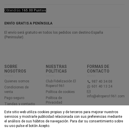
Obtendrás
165.00 Puntos
ENVÍO GRATIS A PENÍNSULA
El envío será gratuito en todos los pedidos con destino España
(Peninsular).
SOBRE
NUESTRAS
FORMAS DE
NOSOTROS
POLÍTICAS
CONTACTO
Quienes somos
Club Fidelización El
987 40 34 08
Ropero1961
601 40 13 24
Condiciones de
venta
Política de cookies
info@elropero1961.com
Pago seguro
Política de
Privacidad
Tiendas y contacto
Aviso legal
Este sitio web utiliza cookies propias y de terceros para mejorar nuestros
Accesibilidad
servicios y mostrarle publicidad relacionada con sus preferencias mediante
el análisis de sus hábitos de navegación. Para dar su consentimiento sobre
su uso pulse el botón Acepto.