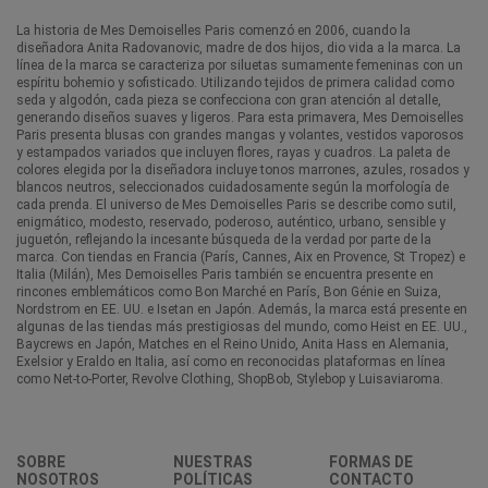
La historia de Mes Demoiselles Paris comenzó en 2006, cuando la
diseñadora Anita Radovanovic, madre de dos hijos, dio vida a la marca. La
línea de la marca se caracteriza por siluetas sumamente femeninas con un
espíritu bohemio y sofisticado. Utilizando tejidos de primera calidad como
seda y algodón, cada pieza se confecciona con gran atención al detalle,
generando diseños suaves y ligeros. Para esta primavera, Mes Demoiselles
Paris presenta blusas con grandes mangas y volantes, vestidos vaporosos
y estampados variados que incluyen flores, rayas y cuadros. La paleta de
colores elegida por la diseñadora incluye tonos marrones, azules, rosados y
blancos neutros, seleccionados cuidadosamente según la morfología de
cada prenda. El universo de Mes Demoiselles Paris se describe como sutil,
enigmático, modesto, reservado, poderoso, auténtico, urbano, sensible y
juguetón, reflejando la incesante búsqueda de la verdad por parte de la
marca. Con tiendas en Francia (París, Cannes, Aix en Provence, St Tropez) e
Italia (Milán), Mes Demoiselles Paris también se encuentra presente en
rincones emblemáticos como Bon Marché en París, Bon Génie en Suiza,
Nordstrom en EE. UU. e Isetan en Japón. Además, la marca está presente en
algunas de las tiendas más prestigiosas del mundo, como Heist en EE. UU.,
Baycrews en Japón, Matches en el Reino Unido, Anita Hass en Alemania,
Exelsior y Eraldo en Italia, así como en reconocidas plataformas en línea
como Net-to-Porter, Revolve Clothing, ShopBob, Stylebop y Luisaviaroma.
SOBRE
NUESTRAS
FORMAS DE
NOSOTROS
POLÍTICAS
CONTACTO