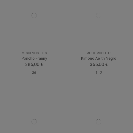
MES DEMOISELLES
MES DEMOISELLES
Poncho Franny
Kimono Aelith Negro
385,00 €
365,00 €
36
1
2