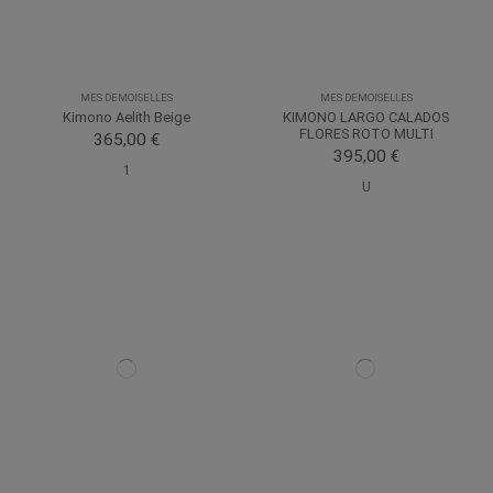
MES DEMOISELLES
MES DEMOISELLES
Kimono Aelith Beige
KIMONO LARGO CALADOS
FLORES ROTO MULTI
365,00 €
395,00 €
1
U