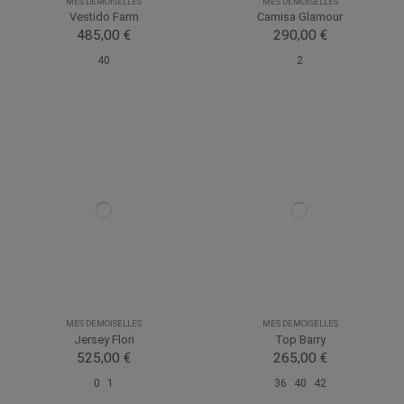
MES DEMOISELLES
MES DEMOISELLES
Vestido Farm
Camisa Glamour
485,00 €
290,00 €
40
2
MES DEMOISELLES
MES DEMOISELLES
Jersey Flori
Top Barry
525,00 €
265,00 €
0
1
36
40
42