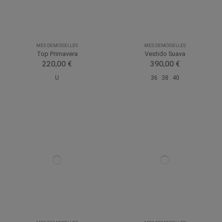
MES DEMOISELLES
MES DEMOISELLES
Top Primavera
Vestido Suava
220,00 €
390,00 €
U
36
38
40