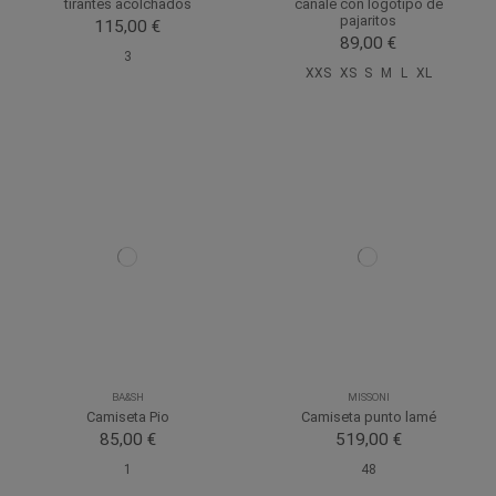
tirantes acolchados
canalé con logotipo de
pajaritos
115,00 €
89,00 €
3
XXS
XS
S
M
L
XL
BA&SH
MISSONI
Camiseta Pio
Camiseta punto lamé
85,00 €
519,00 €
1
48