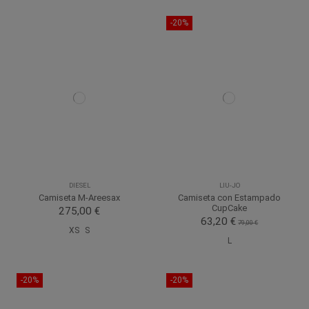
-20%
DIESEL
LIU-JO
Camiseta M-Areesax
Camiseta con Estampado
CupCake
275,00 €
63,20 €
79,00 €
XS
S
L
-20%
-20%