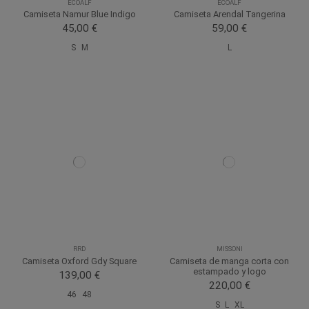
ECOALF
ECOALF
Camiseta Namur Blue Indigo
Camiseta Arendal Tangerina
45,00 €
59,00 €
S
M
L
RRD
MISSONI
Camiseta Oxford Gdy Square
Camiseta de manga corta con
estampado y logo
139,00 €
220,00 €
46
48
S
L
XL