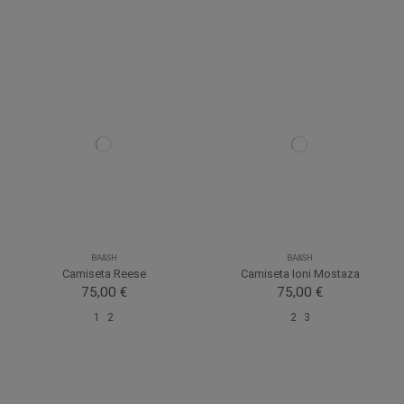
BA&SH
BA&SH
Camiseta Reese
Camiseta Ioni Mostaza
75,00 €
75,00 €
1
2
2
3