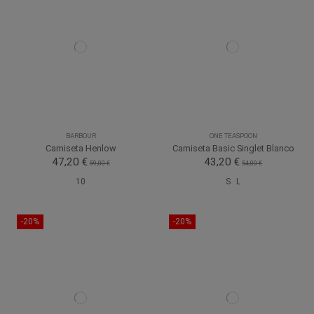
BARBOUR
ONE TEASPOON
Camiseta Henlow
Camiseta Basic Singlet Blanco
47,20 €
43,20 €
59,00 €
54,00 €
10
S
L
-20%
-20%