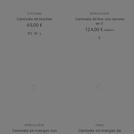
OTTODAME
PATRIZIA PEPE
Camiseta de tirantes
Camiseta de lino con escote
en V
65,00 €
124,00 €
155,00 €
XS
M
L
0
PATRIZIA PEPE
PINKO
Camiseta sin mangas con
Camiseta sin mangas de