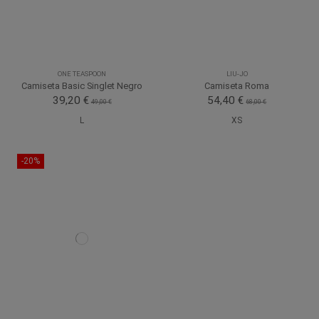
ONE TEASPOON
LIU-JO
Camiseta Basic Singlet Negro
Camiseta Roma
39,20 €
54,40 €
49,00 €
68,00 €
L
XS
-20%