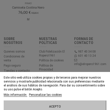
PINKO
Camiseta Costina Nero
76,00 €
95,00 €
M
SOBRE
NUESTRAS
FORMAS DE
NOSOTROS
POLÍTICAS
CONTACTO
Quienes somos
Club Fidelización El
987 40 34 08
Ropero1961
601 40 13 24
Condiciones de
venta
Política de cookies
info@elropero1961.com
Pago seguro
Política de
Privacidad
Tiendas y contacto
Aviso legal
Este sitio web utiliza cookies propias y de terceros para mejorar nuestros
Accesibilidad
servicios y mostrarle publicidad relacionada con sus preferencias mediante
el análisis de sus hábitos de navegación. Para dar su consentimiento sobre
su uso pulse el botón Acepto.
© EL ROPERO 1961 - Todos los derechos reservados - Powered by
Más información
Personalizar las cookies
bytefactory
ACEPTO