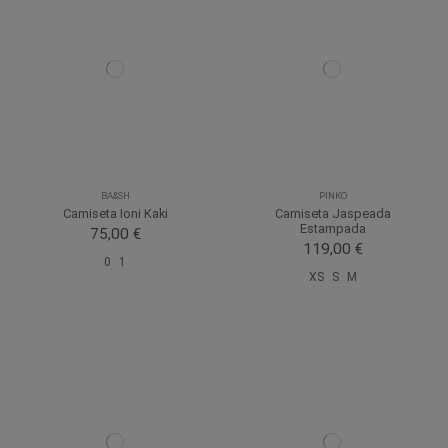
BA&SH
PINKO
Camiseta Ioni Kaki
Camiseta Jaspeada
Estampada
75,00 €
119,00 €
0
1
XS
S
M