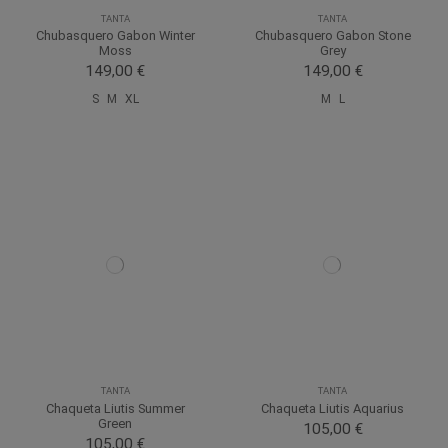
TANTA
TANTA
Chubasquero Gabon Winter
Chubasquero Gabon Stone
Moss
Grey
149,00 €
149,00 €
S
M
XL
M
L
TANTA
TANTA
Chaqueta Liutis Summer
Chaqueta Liutis Aquarius
Green
105,00 €
105,00 €