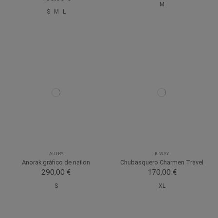
M
S
M
L
AUTRY
K-WAY
Anorak gráfico de nailon
Chubasquero Charmen Travel
290,00 €
170,00 €
S
XL