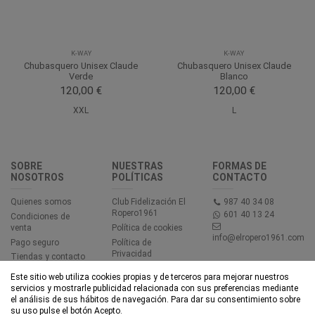
K-WAY
K-WAY
Chubasquero Unisex Claude
Chubasquero Unisex Claude
Verde
Blanco
120,00 €
120,00 €
XXL
L
SOBRE
NUESTRAS
FORMAS DE
NOSOTROS
POLÍTICAS
CONTACTO
Quienes somos
Club Fidelización El
987 40 34 08
Ropero1961
601 40 13 24
Condiciones de
venta
Política de cookies
info@elropero1961.com
Pago seguro
Política de
Privacidad
Tiendas y contacto
Aviso legal
Este sitio web utiliza cookies propias y de terceros para mejorar nuestros
Accesibilidad
servicios y mostrarle publicidad relacionada con sus preferencias mediante
el análisis de sus hábitos de navegación. Para dar su consentimiento sobre
su uso pulse el botón Acepto.