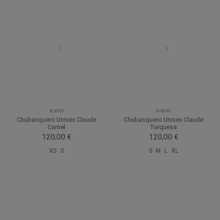
K-WAY
K-WAY
Chubasquero Unisex Claude
Chubasquero Unisex Claude
Camel
Turquesa
120,00 €
120,00 €
XS
S
S
M
L
XL