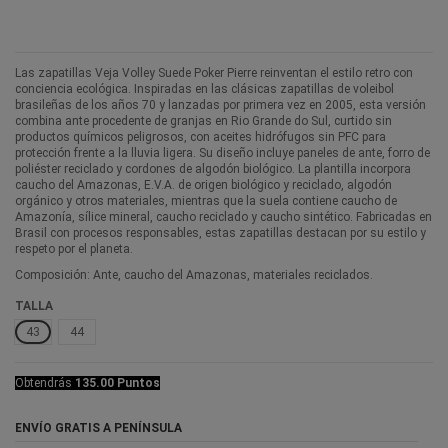
Las zapatillas Veja Volley Suede Poker Pierre reinventan el estilo retro con
conciencia ecológica. Inspiradas en las clásicas zapatillas de voleibol
brasileñas de los años 70 y lanzadas por primera vez en 2005, esta versión
combina ante procedente de granjas en Rio Grande do Sul, curtido sin
productos químicos peligrosos, con aceites hidrófugos sin PFC para
protección frente a la lluvia ligera. Su diseño incluye paneles de ante, forro de
poliéster reciclado y cordones de algodón biológico. La plantilla incorpora
caucho del Amazonas, E.V.A. de origen biológico y reciclado, algodón
orgánico y otros materiales, mientras que la suela contiene caucho de
Amazonía, sílice mineral, caucho reciclado y caucho sintético. Fabricadas en
Brasil con procesos responsables, estas zapatillas destacan por su estilo y
respeto por el planeta.
Composición: Ante, caucho del Amazonas, materiales reciclados.
TALLA
43
44
Obtendrás
135.00 Puntos
ENVÍO GRATIS A PENÍNSULA