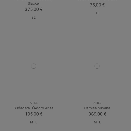
Slacker
75,00 €
375,00 €
U
32
ARIES
ARIES
Sudadera J'Adoro Aries
Camisa Nirvana
195,00 €
389,00 €
M
L
M
L