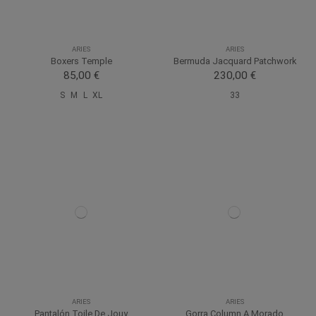
ARIES
ARIES
Boxers Temple
Bermuda Jacquard Patchwork
85,00 €
230,00 €
S
M
L
XL
33
ARIES
ARIES
Pantalón Toile De Jouy
Gorra Column A Morado