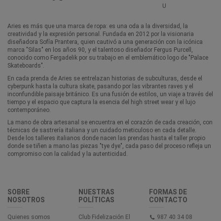
U
Aries es más que una marca de ropa: es una oda a la diversidad, la
creatividad y la expresión personal. Fundada en 2012 por la visionaria
diseñadora Sofía Prantera, quien cautivó a una generación con la icónica
marca "Silas" en los años 90, y el talentoso diseñador Fergus Purcell,
conocido como Fergadelik por su trabajo en el emblemático logo de "Palace
Skateboards".
En cada prenda de Aries se entrelazan historias de subculturas, desde el
cyberpunk hasta la cultura skate, pasando por las vibrantes raves y el
inconfundible paisaje británico. Es una fusión de estilos, un viaje a través del
tiempo y el espacio que captura la esencia del high street wear y el lujo
contemporáneo.
La mano de obra artesanal se encuentra en el corazón de cada creación, con
técnicas de sastrería italiana y un cuidado meticuloso en cada detalle.
Desde los talleres italianos donde nacen las prendas hasta el taller propio
donde se tiñen a mano las piezas "tye dye", cada paso del proceso refleja un
compromiso con la calidad y la autenticidad.
SOBRE
NUESTRAS
FORMAS DE
NOSOTROS
POLÍTICAS
CONTACTO
Quienes somos
Club Fidelización El
987 40 34 08