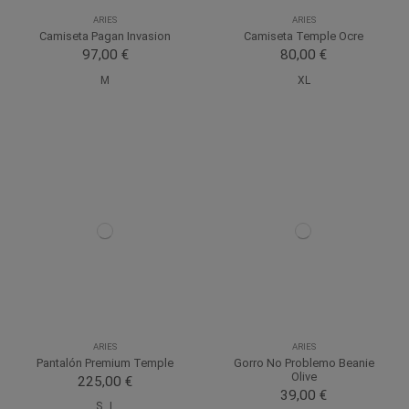
ARIES
ARIES
Camiseta Pagan Invasion
Camiseta Temple Ocre
97,00 €
80,00 €
M
XL
ARIES
ARIES
Pantalón Premium Temple
Gorro No Problemo Beanie
Olive
225,00 €
39,00 €
S
L