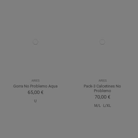
ARIES
ARIES
Gorra No Problemo Aqua
Pack-3 Calcetines No
Problemo
65,00 €
70,00 €
U
M/L
L/XL