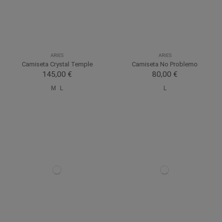
ARIES
ARIES
Camiseta Crystal Temple
Camiseta No Problemo
145,00 €
80,00 €
M
L
L