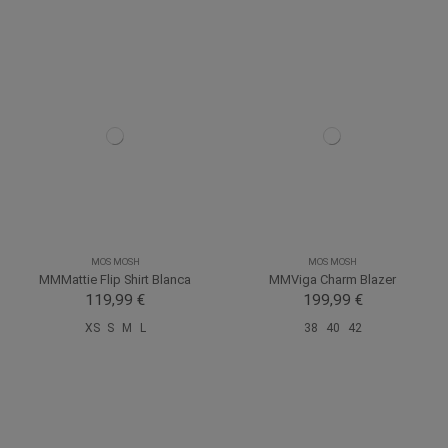
MOS MOSH
MOS MOSH
MMMattie Flip Shirt Blanca
MMViga Charm Blazer
119,99 €
199,99 €
XS
S
M
L
38
40
42