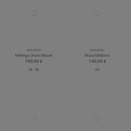
MOS MOSH
MOS MOSH
MMViga Charm Blazer
Blusa MMEnna
199,99 €
149,99 €
38
42
XS