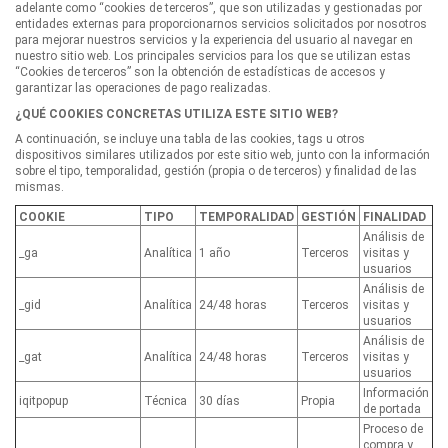
adelante como “cookies de terceros”, que son utilizadas y gestionadas por
entidades externas para proporcionarnos servicios solicitados por nosotros
para mejorar nuestros servicios y la experiencia del usuario al navegar en
nuestro sitio web. Los principales servicios para los que se utilizan estas
“Cookies de terceros” son la obtención de estadísticas de accesos y
garantizar las operaciones de pago realizadas.
¿QUÉ COOKIES CONCRETAS UTILIZA ESTE SITIO WEB?
A continuación, se incluye una tabla de las cookies, tags u otros
dispositivos similares utilizados por este sitio web, junto con la información
sobre el tipo, temporalidad, gestión (propia o de terceros) y finalidad de las
mismas.
COOKIE
TIPO
TEMPORALIDAD
GESTIÓN
FINALIDAD
Análisis de
_ga
Analítica
1 año
Terceros
visitas y
usuarios
Análisis de
_gid
Analítica
24/48 horas
Terceros
visitas y
usuarios
Análisis de
_gat
Analítica
24/48 horas
Terceros
visitas y
usuarios
Información
iqitpopup
Técnica
30 días
Propia
de portada
Proceso de
compra y