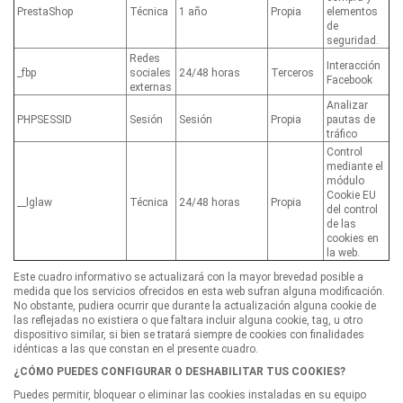
PrestaShop
Técnica
1 año
Propia
elementos
de
seguridad.
Redes
Interacción
_fbp
sociales
24/48 horas
Terceros
Facebook
externas
Analizar
PHPSESSID
Sesión
Sesión
Propia
pautas de
tráfico
Control
mediante el
módulo
Cookie EU
__lglaw
Técnica
24/48 horas
Propia
del control
de las
cookies en
la web.
Este cuadro informativo se actualizará con la mayor brevedad posible a
medida que los servicios ofrecidos en esta web sufran alguna modificación.
No obstante, pudiera ocurrir que durante la actualización alguna cookie de
las reflejadas no existiera o que faltara incluir alguna cookie, tag, u otro
dispositivo similar, si bien se tratará siempre de cookies con finalidades
idénticas a las que constan en el presente cuadro.
¿CÓMO PUEDES CONFIGURAR O DESHABILITAR TUS COOKIES?
Puedes permitir, bloquear o eliminar las cookies instaladas en su equipo