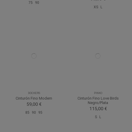
75
90
XS
L
DOCKERS
PINKO
Cinturón Fino Modern
Cinturón Fino Love Birds
Negro/Plata
59,00 €
115,00 €
85
90
95
S
L