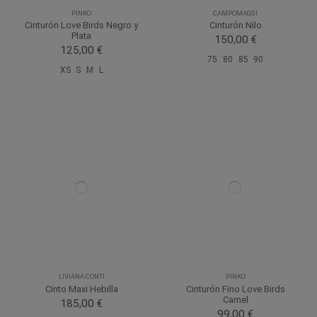
PINKO
CAMPOMAGGI
Cinturón Love Birds Negro y
Cinturón Nilo
Plata
150,00 €
125,00 €
75
80
85
90
XS
S
M
L
LIVIANA CONTI
PINKO
Cinto Maxi Hebilla
Cinturón Fino Love Birds
Camel
185,00 €
99,00 €