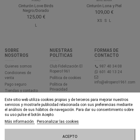
PINKO
MAX MARA
Cinturón Love Birds
Cinturón Lona y Piel
Negro/Dorado
109,00 €
125,00 €
XS
S
L
L
SOBRE
NUESTRAS
FORMAS DE
NOSOTROS
POLÍTICAS
CONTACTO
Quienes somos
Club Fidelización El
987 40 34 08
Ropero1961
601 40 13 24
Condiciones de
venta
Política de cookies
info@elropero1961.com
Pago seguro
Política de
Privacidad
Tiendas y contacto
Aviso legal
Este sitio web utiliza cookies propias y de terceros para mejorar nuestros
Accesibilidad
servicios y mostrarle publicidad relacionada con sus preferencias mediante
el análisis de sus hábitos de navegación. Para dar su consentimiento sobre
su uso pulse el botón Acepto.
© EL ROPERO 1961 - Todos los derechos reservados - Powered by
Más información
Personalizar las cookies
bytefactory
ACEPTO