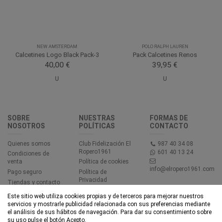
NEW AMSTERDAM
POLO RALPH LAUREN
Calcetines Logo Black Pack-3
Pack Calcetines Renos
40,00 €
39,95 €
U
U
SOBRE
NUESTRAS
FORMAS DE
NOSOTROS
POLÍTICAS
CONTACTO
Quienes somos
Club Fidelización El
987 40 34 08
Ropero1961
601 40 13 24
Condiciones de
venta
Política de cookies
info@elropero1961.com
Pago seguro
Política de
Privacidad
Tiendas y contacto
Aviso legal
Este sitio web utiliza cookies propias y de terceros para mejorar nuestros
Accesibilidad
servicios y mostrarle publicidad relacionada con sus preferencias mediante
el análisis de sus hábitos de navegación. Para dar su consentimiento sobre
su uso pulse el botón Acepto.