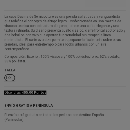
La capa Davina de Semicouture es una prenda sofisticada y vanguardista
que redefine el concepto de abrigo ligero. Confeccionada en una mezcla de
viscosa técnica con estructura diagonal, ofrece una caída elegante y una
textura refinada. Su diseño presenta cuello clásico, cierre frontal abotonado y
dos bolsillos con vivo que aportan funcionalidad sin romper la línea
minimalista. El corte oversize permite superponerla fácilmente sobre otras
prendas, ideal para entretiempo o para looks urbanos con un aire
contemporáneo.
Composición: Exterior: 100% viscosa y 100% poliéster; forro: 62% acetato,
38% poliéster.
TALLA
L/XL
Obtendrás
405.00 Puntos
ENVÍO GRATIS A PENÍNSULA
El envío será gratuito en todos los pedidos con destino España
(Peninsular).