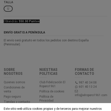
TALLA
U
Obtendrás
550.00 Puntos
ENVÍO GRATIS A PENÍNSULA
El envío será gratuito en todos los pedidos con destino España
(Peninsular).
SOBRE
NUESTRAS
FORMAS DE
NOSOTROS
POLÍTICAS
CONTACTO
Quienes somos
Club Fidelización El
987 40 34 08
Ropero1961
601 40 13 24
Condiciones de
venta
Política de cookies
info@elropero1961.com
Pago seguro
Política de
Privacidad
Tiendas y contacto
Aviso legal
Este sitio web utiliza cookies propias y de terceros para mejorar nuestros
Accesibilidad