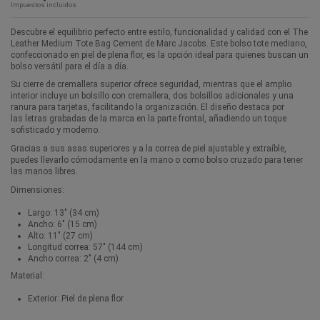
Impuestos incluidos
Descubre el equilibrio perfecto entre estilo, funcionalidad y calidad con el The
Leather Medium Tote Bag Cement de Marc Jacobs. Este bolso tote mediano,
confeccionado en piel de plena flor, es la opción ideal para quienes buscan un
bolso versátil para el día a día.
Su cierre de cremallera superior ofrece seguridad, mientras que el amplio
interior incluye un bolsillo con cremallera, dos bolsillos adicionales y una
ranura para tarjetas, facilitando la organización. El diseño destaca por
las letras grabadas de la marca en la parte frontal, añadiendo un toque
sofisticado y moderno.
Gracias a sus asas superiores y a la correa de piel ajustable y extraíble,
puedes llevarlo cómodamente en la mano o como bolso cruzado para tener
las manos libres.
Dimensiones:
Largo: 13" (34 cm)
Ancho: 6" (15 cm)
Alto: 11" (27 cm)
Longitud correa: 57" (144 cm)
Ancho correa: 2" (4 cm)
Material:
Exterior: Piel de plena flor