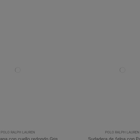
POLO RALPH LAUREN
POLO RALPH LAUREN
lana con cuello redondo Gris
Sudadera de felpa con P