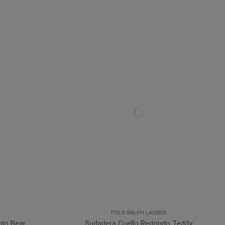
POLO RALPH LAUREN
olo Bear
Sudadera Cuello Redondo Teddy