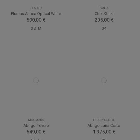
BLAUER
TANTA
Plumas Althea Optical White
Cher Khaki
590,00 €
235,00 €
XS
M
34
MAX MARA
TETE BY ODETTE
Abrigo Tevere
Abrigo Lana Corto
549,00 €
1.375,00 €