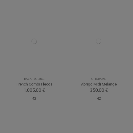
BAZAR DELUXE
OTTODAME
Trench Combi Flecos
Abrigo Midi Melange
1.005,00 €
350,00 €
42
42