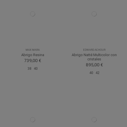
MAX MARA
EDWARD ACHOUR
Abrigo Resina
Abrigo Natté Multicolor con
cristales
739,00 €
895,00 €
38
40
40
42