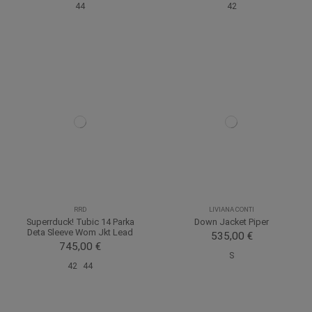
44
42
RRD
LIVIANA CONTI
Superrduck! Tubic 14 Parka
Down Jacket Piper
Deta Sleeve Wom Jkt Lead
535,00 €
745,00 €
S
42
44