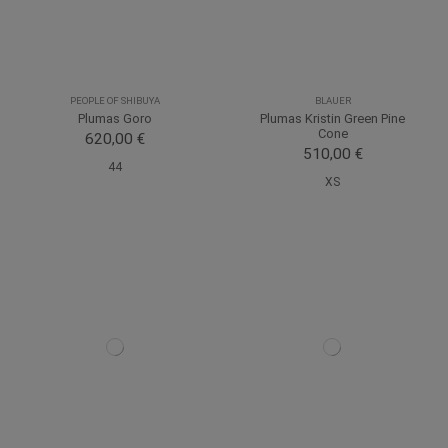
PEOPLE OF SHIBUYA
BLAUER
Plumas Goro
Plumas Kristin Green Pine
Cone
620,00 €
510,00 €
44
XS