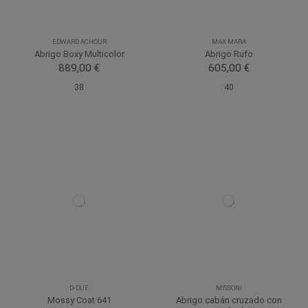
EDWARD ACHOUR
MAX MARA
Abrigo Boxy Multicolor
Abrigo Rufo
889,00 €
605,00 €
38
40
D-DUE
MISSONI
Mossy Coat 641
Abrigo cabán cruzado con