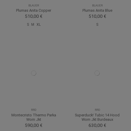
BLAUER
BLAUER
Plumas Anita Copper
Plumas Anita Blue
510,00 €
510,00 €
S
M
XL
S
RRD
RRD
Montecristo Thermo Parka
Superduck! Tubic 14 Hood
Wom Jkt
Wom Jkt Burdeaux
590,00 €
630,00 €