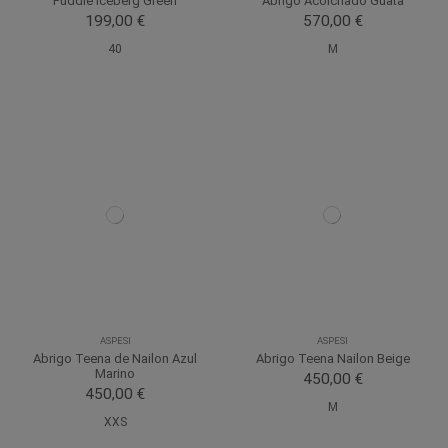
Puddle Iceberg Green
Abrigo Acolchado Guata
199,00 €
570,00 €
40
M
ASPESI
ASPESI
Abrigo Teena de Nailon Azul
Abrigo Teena Nailon Beige
Marino
450,00 €
450,00 €
M
XXS