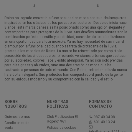
U
U
Rains ha logrado convertir la funcionalidad en moda con sus chubasqueros
inspirados en los clásicos de los pescadores costeros. Desde su inicio hace
8 años, esta marca danesa se ha posicionado como una opción elegante y
contemporánea para protegerte de la lluvia. Sus diseños minimalistas son la
combinación perfecta de estilo y practicidad, convirtiendo los días lluviosos
en una oportunidad para lucir increíble. Ya no hay necesidad de sacrificar el
glamour por la funcionalidad cuando se trata de protegerte de la lluvia,
gracias a los modelos de Rains. La marca ha reinventado por completo la
percepción de los chubasqueros, ofreciendo versiones urbanas que destacan
por su sobriedad, colores lisos y estilo atemporal. Ya no son solo prendas
para días grises y aburridos, sino una declaración de moda que ha
cautivado a personas de todo el mundo. Con Rains, enfrentar la lluvia nunca
ha sido tan elegante. Sus productos han conquistado el gusto de la gente
con su enfoque moderno y su compromiso con la calidad y el estilo.
SOBRE
NUESTRAS
FORMAS DE
NOSOTROS
POLÍTICAS
CONTACTO
Quienes somos
Club Fidelización El
987 40 34 08
Ropero1961
601 40 13 24
Condiciones de
venta
Política de cookies
info@elropero1961.com