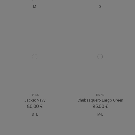
M
S
RAINS
RAINS
Jacket Navy
Chubasquero Largo Green
80,00 €
95,00 €
S
L
M-L