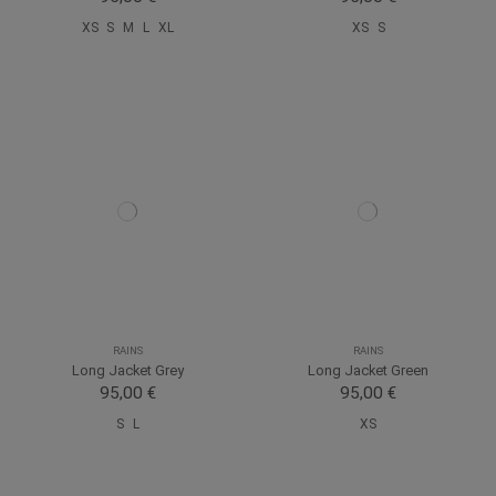
XS
S
M
L
XL
XS
S
RAINS
RAINS
Long Jacket Grey
Long Jacket Green
95,00 €
95,00 €
S
L
XS