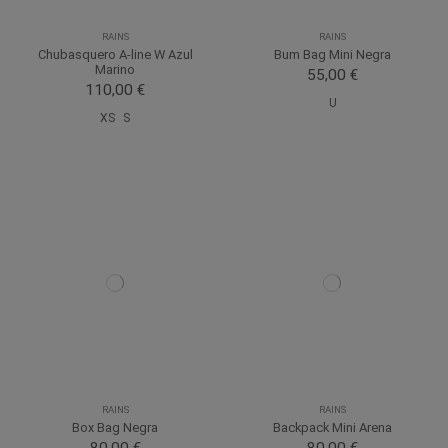
RAINS
RAINS
Chubasquero A-line W Azul
Bum Bag Mini Negra
Marino
55,00 €
110,00 €
U
XS
S
RAINS
RAINS
Box Bag Negra
Backpack Mini Arena
80,00 €
80,00 €