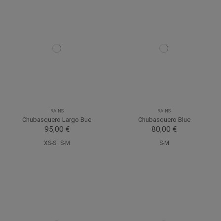
RAINS
RAINS
Chubasquero Largo Bue
Chubasquero Blue
95,00 €
80,00 €
XS-S
S-M
S-M