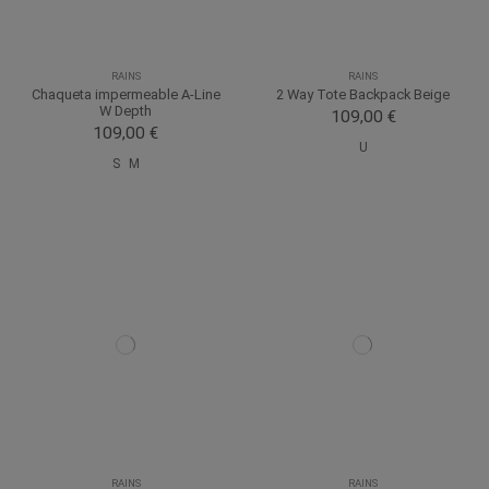
RAINS
RAINS
Chaqueta impermeable A-Line
2 Way Tote Backpack Beige
W Depth
109,00 €
109,00 €
U
S
M
RAINS
RAINS