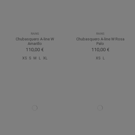
RAINS
RAINS
Chubasquero A-line W
Chubasquero A-line W Rosa
Amarillo
Palo
110,00 €
110,00 €
XS
S
M
L
XL
XS
L