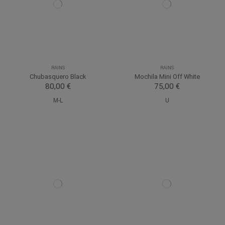
RAINS
RAINS
Chubasquero Black
Mochila Mini Off White
80,00 €
75,00 €
M-L
U