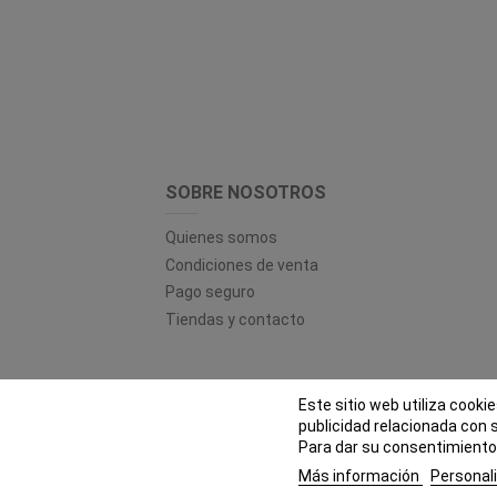
SOBRE NOSOTROS
Quienes somos
Condiciones de venta
Pago seguro
Tiendas y contacto
Este sitio web utiliza cooki
© EL
publicidad relacionada con 
Para dar su consentimiento 
Más información
Personali