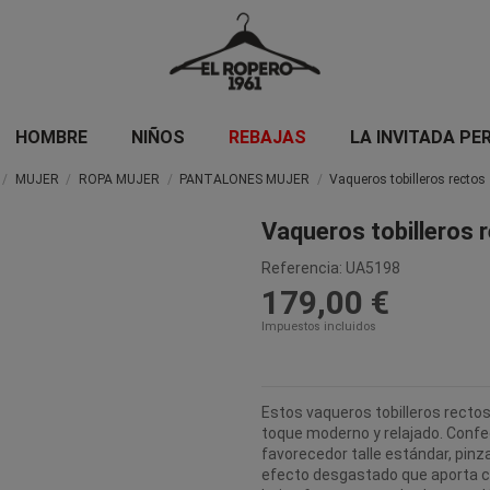
HOMBRE
NIÑOS
REBAJAS
LA INVITADA PE
MUJER
ROPA MUJER
PANTALONES MUJER
Vaqueros tobilleros rectos
Vaqueros tobilleros 
Referencia:
UA5198
179,00 €
Impuestos incluidos
Estos vaqueros tobilleros rectos
toque moderno y relajado. Conf
favorecedor talle estándar, pinza
efecto desgastado que aporta car