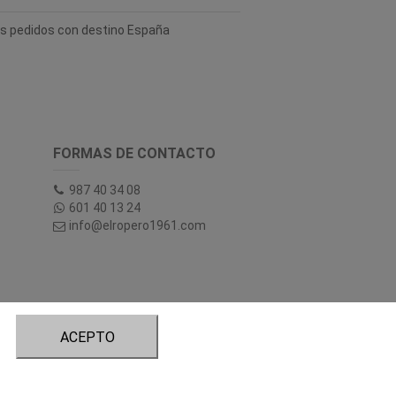
los pedidos con destino España
FORMAS DE CONTACTO
987 40 34 08
601 40 13 24
info@elropero1961.com
ACEPTO
tory