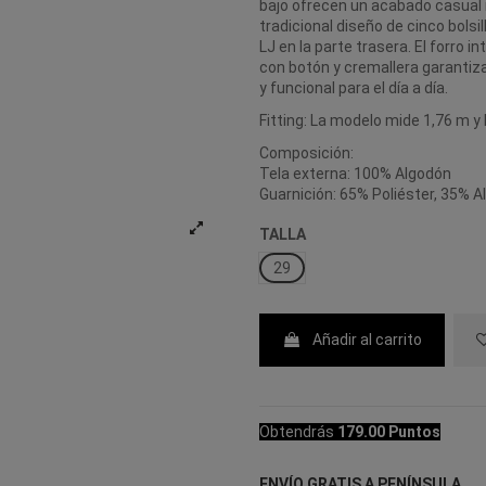
bajo ofrecen un acabado casual i
tradicional diseño de cinco bolsi
LJ en la parte trasera. El forro i
con botón y cremallera garantiz
y funcional para el día a día.
Fitting: La modelo mide 1,76 m y ll
Composición:
Tela externa: 100% Algodón
Guarnición: 65% Poliéster, 35% 
TALLA
29
Añadir al carrito
Obtendrás
179.00 Puntos
ENVÍO GRATIS A PENÍNSULA