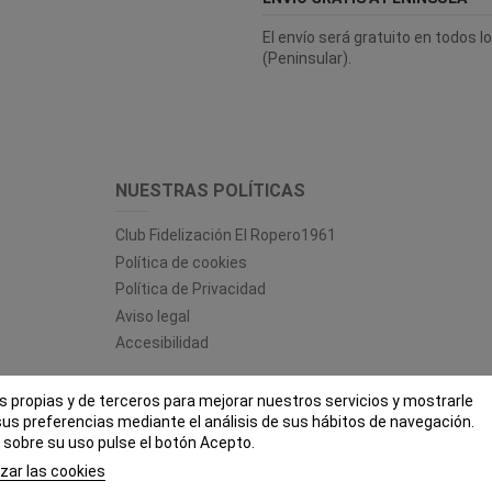
El envío será gratuito en todos 
(Peninsular).
NUESTRAS POLÍTICAS
Club Fidelización El Ropero1961
Política de cookies
Política de Privacidad
Aviso legal
Accesibilidad
es propias y de terceros para mejorar nuestros servicios y mostrarle
 ROPERO 1961 - Todos los derechos reservados - Powered by
bytefac
sus preferencias mediante el análisis de sus hábitos de navegación.
sobre su uso pulse el botón Acepto.
zar las cookies