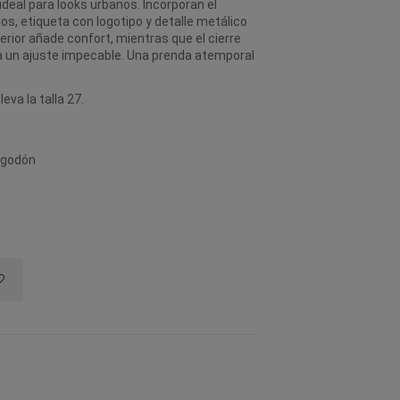
deal para looks urbanos. Incorporan el
llos, etiqueta con logotipo y detalle metálico
nterior añade confort, mientras que el cierre
a un ajuste impecable. Una prenda atemporal
eva la talla 27.
Algodón