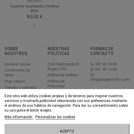
WOOLRICH
Guantes Acanalados Melton
Blue
80,00 €
L
SOBRE
NUESTRAS
FORMAS DE
NOSOTROS
POLÍTICAS
CONTACTO
Quienes somos
Club Fidelización El
987 40 34 08
Ropero1961
601 40 13 24
Condiciones de
venta
Política de cookies
info@elropero1961.com
Pago seguro
Política de
Privacidad
Tiendas y contacto
Aviso legal
Este sitio web utiliza cookies propias y de terceros para mejorar nuestros
Accesibilidad
servicios y mostrarle publicidad relacionada con sus preferencias mediante
el análisis de sus hábitos de navegación. Para dar su consentimiento sobre
su uso pulse el botón Acepto.
© EL ROPERO 1961 - Todos los derechos reservados - Powered by
Más información
Personalizar las cookies
bytefactory
ACEPTO