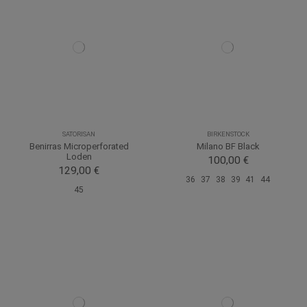
SATORISAN
BIRKENSTOCK
Benirras Microperforated
Milano BF Black
Loden
100,00 €
129,00 €
36
37
38
39
41
44
45