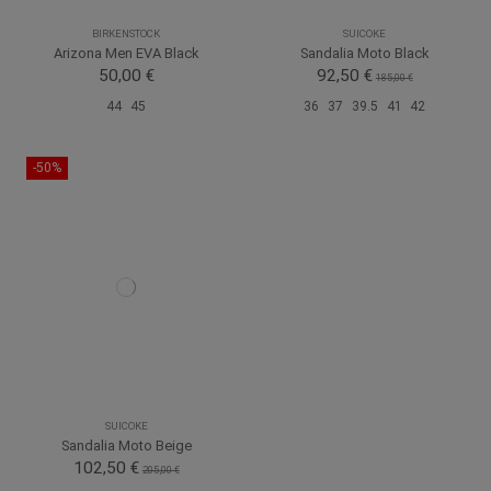
BIRKENSTOCK
SUICOKE
Arizona Men EVA Black
Sandalia Moto Black
50,00 €
92,50 €
185,00 €
44
45
36
37
39.5
41
42
-50%
SUICOKE
Sandalia Moto Beige
102,50 €
205,00 €