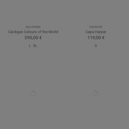
MALIPARMI
PISONERO
Cárdigan Colours of the World
Capa Harper
395,00 €
119,00 €
L
XL
S