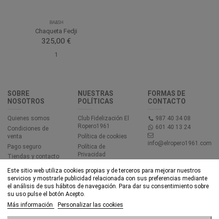
BA&SH
Chaqueta Fedji
325,00 €
1
SOBRE
NUESTRAS
FORMAS DE
NOSOTROS
POLÍTICAS
CONTACTO
Quienes somos
Club Fidelización El
987 40 34 08
Ropero1961
601 40 13 24
Condiciones de
venta
Política de cookies
info@elropero1961.com
Pago seguro
Política de
Privacidad
Tiendas y contacto
Aviso legal
Este sitio web utiliza cookies propias y de terceros para mejorar nuestros
Accesibilidad
servicios y mostrarle publicidad relacionada con sus preferencias mediante
el análisis de sus hábitos de navegación. Para dar su consentimiento sobre
su uso pulse el botón Acepto.
© EL ROPERO 1961 - Todos los derechos reservados - Powered by
Más información
Personalizar las cookies
bytefactory