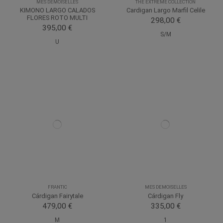
MES DEMOISELLES
THE EXTREME COLLECTION
KIMONO LARGO CALADOS
Cardigan Largo Marfil Celile
FLORES ROTO MULTI
298,00 €
395,00 €
S/M
U
FRANTIC
MES DEMOISELLES
Cárdigan Fairytale
Cárdigan Fly
479,00 €
335,00 €
M
1