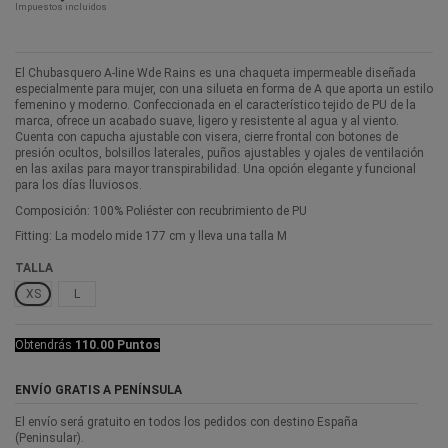
Impuestos incluidos
El Chubasquero A-line Wde Rains es una chaqueta impermeable diseñada
especialmente para mujer, con una silueta en forma de A que aporta un estilo
femenino y moderno. Confeccionada en el característico tejido de PU de la
marca, ofrece un acabado suave, ligero y resistente al agua y al viento.
Cuenta con capucha ajustable con visera, cierre frontal con botones de
presión ocultos, bolsillos laterales, puños ajustables y ojales de ventilación
en las axilas para mayor transpirabilidad. Una opción elegante y funcional
para los días lluviosos.
Composición: 100% Poliéster con recubrimiento de PU
Fitting: La modelo mide 177 cm y lleva una talla M
TALLA
XS
L
Obtendrás
110.00 Puntos
ENVÍO GRATIS A PENÍNSULA
El envío será gratuito en todos los pedidos con destino España
(Peninsular).