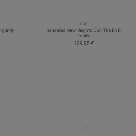
UGG
urgundy
Sandalias New Heights Con Tira En El
Tobillo
129,95 €