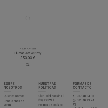
HELLY HANSEN
Plumas Active Navy
350,00 €
XL
SOBRE
NUESTRAS
FORMAS DE
NOSOTROS
POLÍTICAS
CONTACTO
Quienes somos
Club Fidelización El
987 40 34 08
Ropero1961
601 40 13 24
Condiciones de
venta
Política de cookies