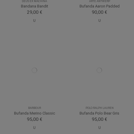
DEUS EX MACHINA
ARTE ANTWERP
Bandana Bandit
Bufanda Aaron Padded
29,00 €
90,00 €
U
U
BARBOUR
POLO RALPH LAUREN
Bufanda Merino Classic
Bufanda Polo Bear Gris
95,00 €
95,00 €
U
U