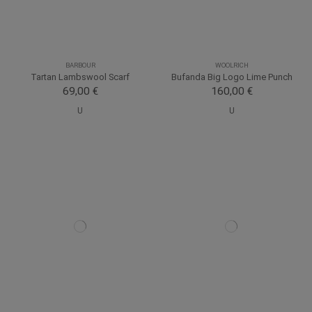
BARBOUR
WOOLRICH
Tartan Lambswool Scarf
Bufanda Big Logo Lime Punch
69,00 €
160,00 €
U
U