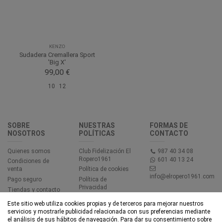
KENZO
Sudadera Cremallera Sport
'Big X'
99,00 €
10
12
SOBRE
NUESTRAS
FORMAS DE
NOSOTROS
POLÍTICAS
CONTACTO
Quienes somos
Club Fidelización El
987 40 34 08
Ropero1961
601 40 13 24
Condiciones de
venta
Política de cookies
info@elropero1961.com
Pago seguro
Política de
Privacidad
Tiendas y contacto
Aviso legal
Este sitio web utiliza cookies propias y de terceros para mejorar nuestros
Accesibilidad
servicios y mostrarle publicidad relacionada con sus preferencias mediante
el análisis de sus hábitos de navegación. Para dar su consentimiento sobre