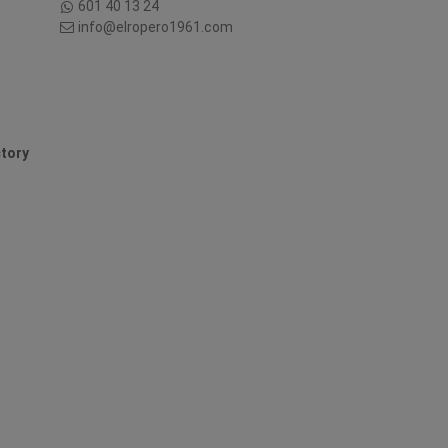
601 40 13 24
info@elropero1961.com
tory