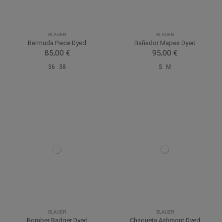
BLAUER
BLAUER
Bermuda Piece Dyed
Bañador Mapes Dyed
85,00 €
95,00 €
36
38
S
M
BLAUER
BLAUER
Bomber Badger Dyed
Chaqueta Ashmont Dyed