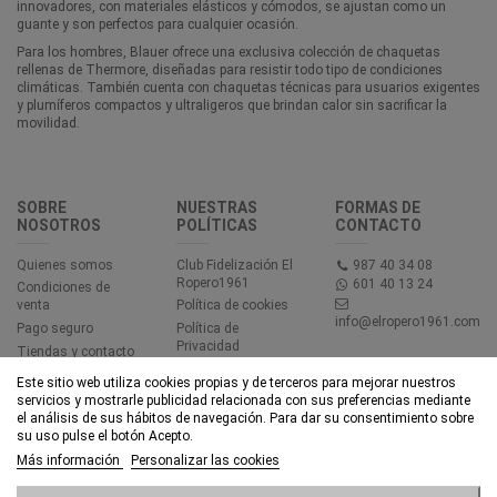
innovadores, con materiales elásticos y cómodos, se ajustan como un
guante y son perfectos para cualquier ocasión.
Para los hombres, Blauer ofrece una exclusiva colección de chaquetas
rellenas de Thermore, diseñadas para resistir todo tipo de condiciones
climáticas. También cuenta con chaquetas técnicas para usuarios exigentes
y plumíferos compactos y ultraligeros que brindan calor sin sacrificar la
movilidad.
SOBRE
NUESTRAS
FORMAS DE
NOSOTROS
POLÍTICAS
CONTACTO
Quienes somos
Club Fidelización El
987 40 34 08
Ropero1961
601 40 13 24
Condiciones de
venta
Política de cookies
info@elropero1961.com
Pago seguro
Política de
Privacidad
Tiendas y contacto
Aviso legal
Este sitio web utiliza cookies propias y de terceros para mejorar nuestros
Accesibilidad
servicios y mostrarle publicidad relacionada con sus preferencias mediante
el análisis de sus hábitos de navegación. Para dar su consentimiento sobre
su uso pulse el botón Acepto.
© EL ROPERO 1961 - Todos los derechos reservados - Powered by
Más información
Personalizar las cookies
bytefactory