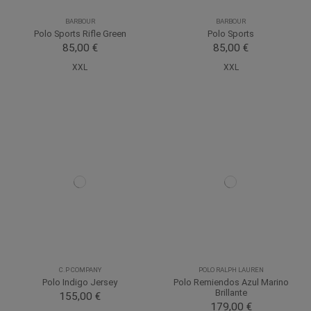
BARBOUR
BARBOUR
Polo Sports Rifle Green
Polo Sports
85,00 €
85,00 €
XXL
XXL
C.P COMPANY
POLO RALPH LAUREN
Polo Indigo Jersey
Polo Remiendos Azul Marino
Brillante
155,00 €
179,00 €