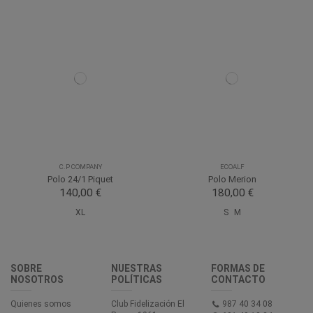
C.P COMPANY
ECOALF
Polo 24/1 Piquet
Polo Merion
140,00 €
180,00 €
XL
S
M
SOBRE
NUESTRAS
FORMAS DE
NOSOTROS
POLÍTICAS
CONTACTO
Quienes somos
Club Fidelización El
987 40 34 08