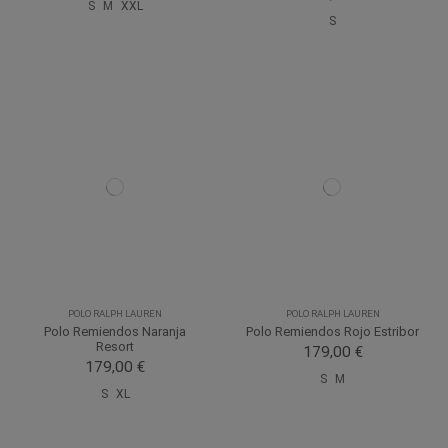
S
M
XXL
S
POLO RALPH LAUREN
POLO RALPH LAUREN
Polo Remiendos Naranja
Polo Remiendos Rojo Estribor
Resort
179,00 €
179,00 €
S
M
S
XL