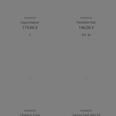
PISONERO
PISONERO
Capa Harper
Pantalón Nut
119,00 €
146,00 €
S
XS
M
PISONERO
PISONERO
Chaleco Cora
Jersey Caja Slim Fit