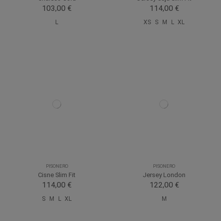
103,00 €
114,00 €
L
XS
S
M
L
XL
PISONERO
PISONERO
Cisne Slim Fit
Jersey London
114,00 €
122,00 €
S
M
L
XL
M