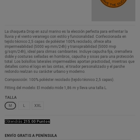
La chaqueta Drop en azul marino es la elección perfecta para enfrentar la
lluvia y el viento veraniego con estilo y funcionalidad. Confeccionada en
tejido técnico 2,5 capas de poliéster 100% reciclado, ofrece alta
impermeabilidad (5000 wp mm/24h) y transpirabilidad (5000 mvp
g/sqm/24h), ideal para climas cambiantes. Incluye capucha fija, cremallera
doble y costuras selladas en hombros, capucha y sisas para una protección
total. Los bolsillos laterales impermeables aportan practicidad, mientras que
detalles como el logo en las cintas, el tirador personalizado y el parche
redondo realzan su carácter urbano y moderno.
Composición: 100% poliéster reciclado (tejido técnico 2,5 capas).
Fitting del modelo: El modelo mide 1,86 m y lleva una talla L.
TALLA
M
L
XXL
Obtendrás
215.00 Puntos
ENVÍO GRATIS A PENÍNSULA