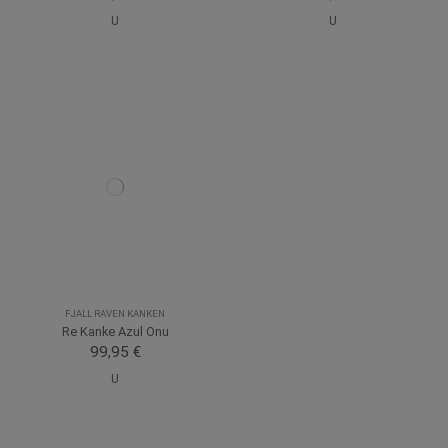
U
U
FJALL RAVEN KANKEN
Re Kanke Azul Onu
99,95 €
U