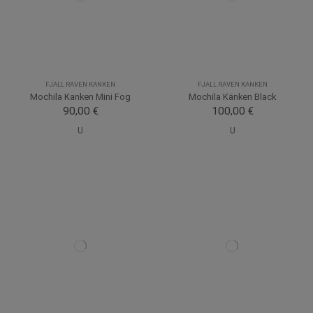
FJALL RAVEN KANKEN
FJALL RAVEN KANKEN
Mochila Kanken Mini Fog
Mochila Känken Black
90,00 €
100,00 €
U
U