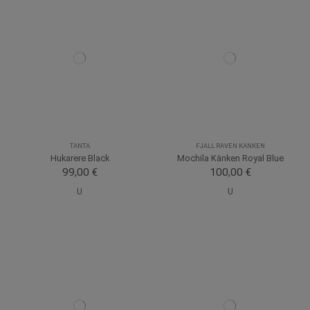
TANTA
FJALL RAVEN KANKEN
Hukarere Black
Mochila Känken Royal Blue
99,00 €
100,00 €
U
U