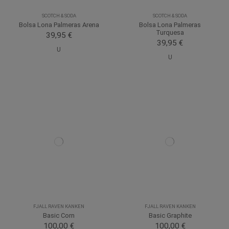
SCOTCH & SODA
SCOTCH & SODA
Bolsa Lona Palmeras Arena
Bolsa Lona Palmeras
Turquesa
39,95 €
39,95 €
U
U
FJALL RAVEN KANKEN
FJALL RAVEN KANKEN
Basic Corn
Basic Graphite
100,00 €
100,00 €