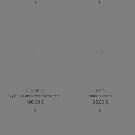
U
U
C.P COMPANY
TANTA
Nylon B Lens Crossbody Pack
Sniego Bison
190,00 €
85,00 €
U
U