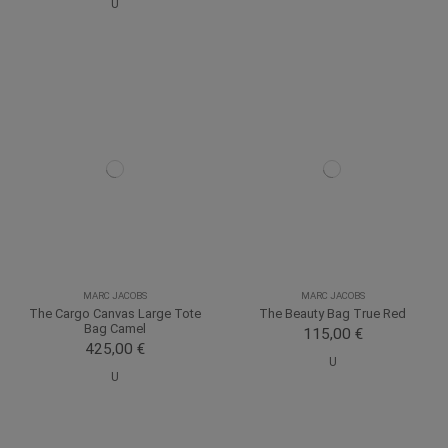
U
MARC JACOBS
MARC JACOBS
The Cargo Canvas Large Tote
The Beauty Bag True Red
Bag Camel
115,00 €
425,00 €
U
U