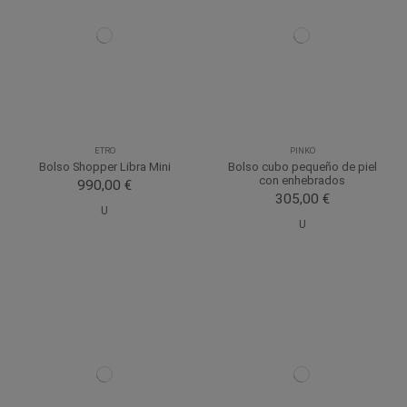
ETRO
PINKO
Bolso Shopper Libra Mini
Bolso cubo pequeño de piel
con enhebrados
990,00 €
305,00 €
U
U