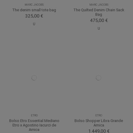
MARC JACOBS
MARC JACOBS
The denim small tote bag
The Quilted Denim Chain Sack
Bag
325,00 €
475,00 €
U
U
ETRO
ETRO
Bolso Etro Essential Mediano
Bolso Shopper Libra Grande
Etro x Agostino Iacurci de
Arnica
Arnica
1.449,00 €