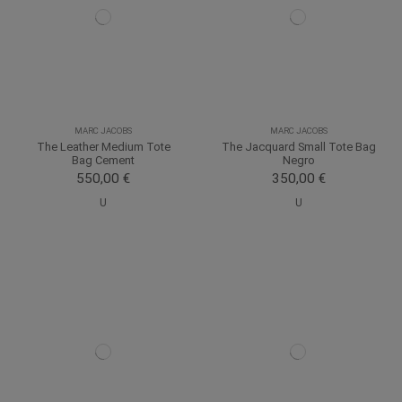
MARC JACOBS
MARC JACOBS
The Leather Medium Tote
The Jacquard Small Tote Bag
Bag Cement
Negro
550,00 €
350,00 €
U
U