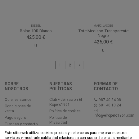
DIESEL
MARC JACOBS
Bolso 1DR Blanco
Tote Mediano Transparente
Negro
425,00 €
425,00 €
U
U
1
2
SOBRE
NUESTRAS
FORMAS DE
NOSOTROS
POLÍTICAS
CONTACTO
Quienes somos
Club Fidelización El
987 40 34 08
Ropero1961
601 40 13 24
Condiciones de
venta
Política de cookies
info@elropero1961.com
Pago seguro
Política de
Privacidad
Tiendas y contacto
Aviso legal
Este sitio web utiliza cookies propias y de terceros para mejorar nuestros
Accesibilidad
servicios y mostrarle publicidad relacionada con sus preferencias mediante