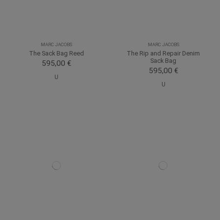
MARC JACOBS
MARC JACOBS
The Sack Bag Reed
The Rip and Repair Denim
Sack Bag
595,00 €
595,00 €
U
U