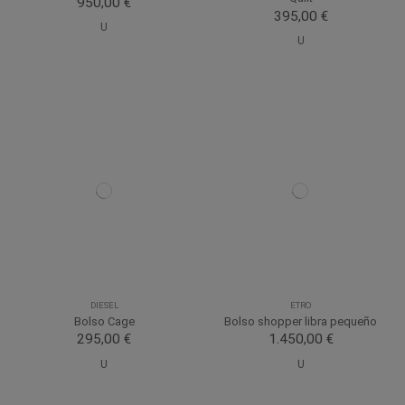
950,00 €
395,00 €
U
U
DIESEL
ETRO
Bolso Cage
Bolso shopper libra pequeño
295,00 €
1.450,00 €
U
U