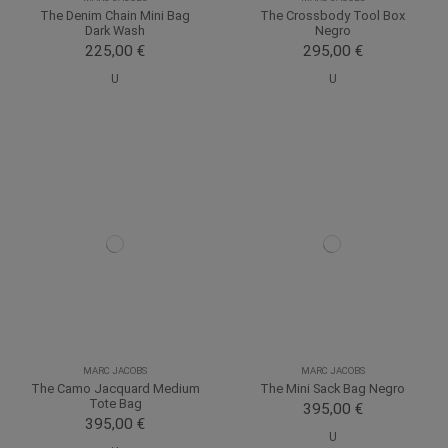
The Denim Chain Mini Bag
The Crossbody Tool Box
Dark Wash
Negro
225,00 €
295,00 €
U
U
MARC JACOBS
MARC JACOBS
The Camo Jacquard Medium
The Mini Sack Bag Negro
Tote Bag
395,00 €
395,00 €
U