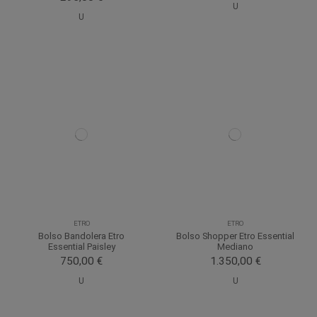
U
U
ETRO
ETRO
Bolso Bandolera Etro
Bolso Shopper Etro Essential
Essential Paisley
Mediano
750,00 €
1.350,00 €
U
U