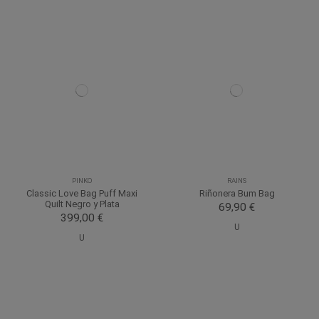
PINKO
RAINS
Classic Love Bag Puff Maxi
Riñonera Bum Bag
Quilt Negro y Plata
69,90 €
399,00 €
U
U