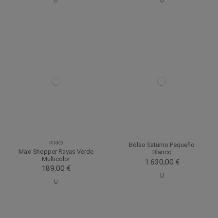
U
U
PINKO
Bolso Saturno Pequeño
Maxi Shopper Rayas Verde
Blanco
Multicolor
1.630,00 €
189,00 €
U
U