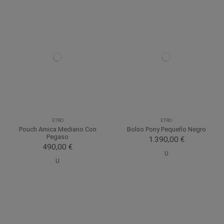
ETRO
ETRO
Pouch Arnica Mediano Con
Bolso Pony Pequeño Negro
Pegaso
1.390,00 €
490,00 €
U
U