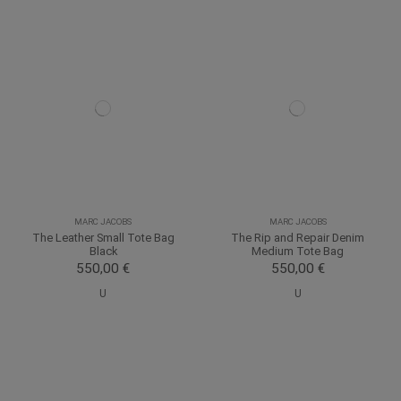
MARC JACOBS
MARC JACOBS
The Leather Small Tote Bag
The Rip and Repair Denim
Black
Medium Tote Bag
550,00 €
550,00 €
U
U