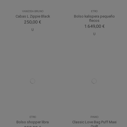
VANESSA BRUNO
ETRO
Cabas L Zippie Black
Bolso kalispera pequeño
flecos
250,00 €
1.649,00 €
U
U
ETRO
PINKO
Bolso shopper libra
Classic Love Bag Puff Maxi
Quilt