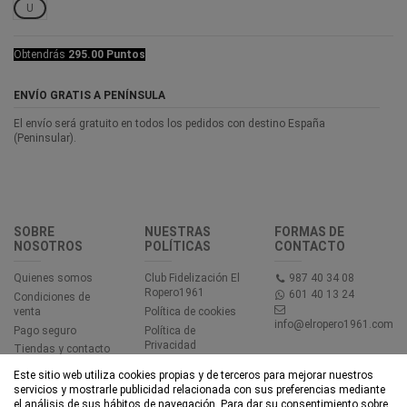
U
Obtendrás
295.00 Puntos
ENVÍO GRATIS A PENÍNSULA
El envío será gratuito en todos los pedidos con destino España
(Peninsular).
SOBRE
NUESTRAS
FORMAS DE
NOSOTROS
POLÍTICAS
CONTACTO
Quienes somos
Club Fidelización El
987 40 34 08
Ropero1961
601 40 13 24
Condiciones de
venta
Política de cookies
info@elropero1961.com
Pago seguro
Política de
Privacidad
Tiendas y contacto
Aviso legal
Este sitio web utiliza cookies propias y de terceros para mejorar nuestros
Accesibilidad
servicios y mostrarle publicidad relacionada con sus preferencias mediante
el análisis de sus hábitos de navegación. Para dar su consentimiento sobre