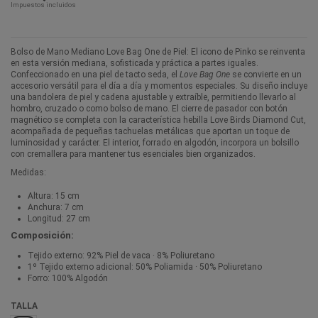
Impuestos incluidos
Bolso de Mano Mediano Love Bag One de Piel: El icono de Pinko se reinventa
en esta versión mediana, sofisticada y práctica a partes iguales.
Confeccionado en una piel de tacto seda, el
Love Bag One
se convierte en un
accesorio versátil para el día a día y momentos especiales. Su diseño incluye
una bandolera de piel y cadena ajustable y extraíble, permitiendo llevarlo al
hombro, cruzado o como bolso de mano. El cierre de pasador con botón
magnético se completa con la característica hebilla Love Birds Diamond Cut,
acompañada de pequeñas tachuelas metálicas que aportan un toque de
luminosidad y carácter. El interior, forrado en algodón, incorpora un bolsillo
con cremallera para mantener tus esenciales bien organizados.
Medidas:
Altura: 15 cm
Anchura: 7 cm
Longitud: 27 cm
Composición:
Tejido externo: 92% Piel de vaca · 8% Poliuretano
1º Tejido externo adicional: 50% Poliamida · 50% Poliuretano
Forro: 100% Algodón
TALLA