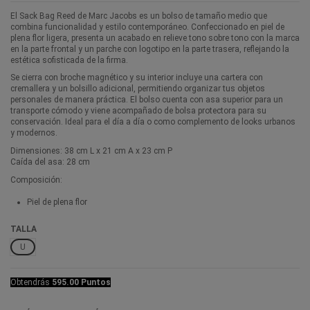
El Sack Bag Reed de Marc Jacobs es un bolso de tamaño medio que
combina funcionalidad y estilo contemporáneo. Confeccionado en piel de
plena flor ligera, presenta un acabado en relieve tono sobre tono con la marca
en la parte frontal y un parche con logotipo en la parte trasera, reflejando la
estética sofisticada de la firma.
Se cierra con broche magnético y su interior incluye una cartera con
cremallera y un bolsillo adicional, permitiendo organizar tus objetos
personales de manera práctica. El bolso cuenta con asa superior para un
transporte cómodo y viene acompañado de bolsa protectora para su
conservación. Ideal para el día a día o como complemento de looks urbanos
y modernos.
Dimensiones: 38 cm L x 21 cm A x 23 cm P
Caída del asa: 28 cm
Composición:
Piel de plena flor
TALLA
U
Obtendrás
595.00 Puntos