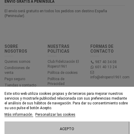
ENVÍO GRATIS A PENÍNSULA
El envío será gratuito en todos los pedidos con destino España
(Peninsular).
SOBRE
NUESTRAS
FORMAS DE
NOSOTROS
POLÍTICAS
CONTACTO
Quienes somos
Club Fidelización El
987 40 34 08
Ropero1961
601 40 13 24
Condiciones de
venta
Política de cookies
info@elropero1961.com
Pago seguro
Política de
Privacidad
Tiendas y contacto
Aviso legal
Este sitio web utiliza cookies propias y de terceros para mejorar nuestros
Accesibilidad
servicios y mostrarle publicidad relacionada con sus preferencias mediante
el análisis de sus hábitos de navegación. Para dar su consentimiento sobre
su uso pulse el botón Acepto.
© EL ROPERO 1961 - Todos los derechos reservados - Powered by
Más información
Personalizar las cookies
bytefactory
Añadir al carrito
ACEPTO