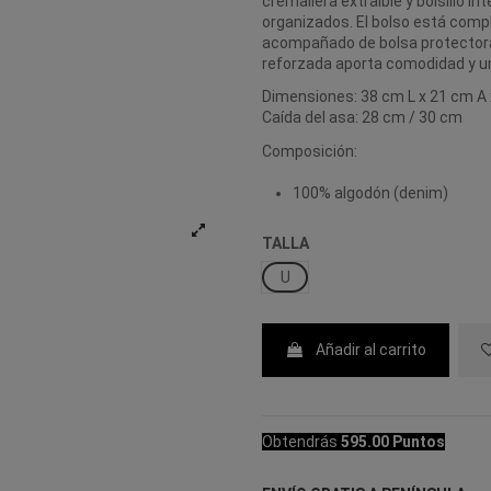
cremallera extraíble y bolsillo i
organizados. El bolso está compl
acompañado de bolsa protectora 
reforzada aporta comodidad y u
Dimensiones: 38 cm L x 21 cm A
Caída del asa: 28 cm / 30 cm
Composición:
100% algodón (denim)
TALLA
U
Añadir al carrito
Obtendrás
595.00 Puntos