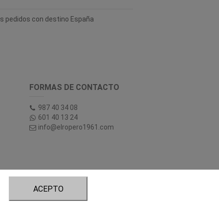
los pedidos con destino España
FORMAS DE CONTACTO
987 40 34 08
601 40 13 24
info@elropero1961.com
ACEPTO
tory