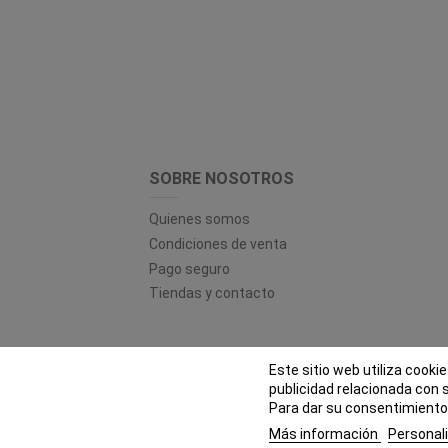
SOBRE NOSOTROS
Quienes somos
Condiciones de venta
Pago seguro
Tiendas y contacto
Este sitio web utiliza cooki
© EL
publicidad relacionada con 
Para dar su consentimiento 
Más información
Personali