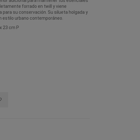
nterior adicional para mantener tus esenciales
etamente forrado en twill y viene
para su conservación. Su silueta holgada y
n estilo urbano contemporáneo.
 x 23 cm P