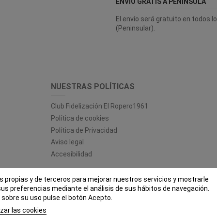
ENVÍO GRATIS A PENÍNSULA
El envío será gratuito en todos 
(Peninsular).
NUESTRAS POLÍTICAS
Club Fidelización El Ropero1961
Política de cookies
Política de Privacidad
Aviso legal
Accesibilidad
es propias y de terceros para mejorar nuestros servicios y mostrarle
 ROPERO 1961 - Todos los derechos reservados - Powered by
bytefac
sus preferencias mediante el análisis de sus hábitos de navegación.
sobre su uso pulse el botón Acepto.
zar las cookies