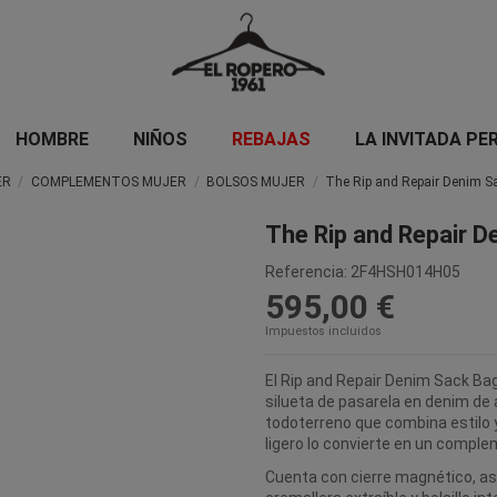
HOMBRE
NIÑOS
REBAJAS
LA INVITADA PE
ER
COMPLEMENTOS MUJER
BOLSOS MUJER
The Rip and Repair Denim S
The Rip and Repair 
Referencia:
2F4HSH014H05
595,00 €
Impuestos incluidos
El Rip and Repair Denim Sack Ba
silueta de pasarela en denim de
todoterreno que combina estilo y
ligero lo convierte en un complem
Cuenta con cierre magnético, asa