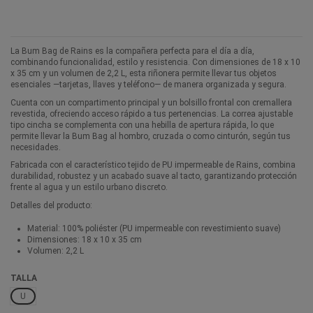
La Bum Bag de Rains es la compañera perfecta para el día a día,
combinando funcionalidad, estilo y resistencia. Con dimensiones de 18 x 10
x 35 cm y un volumen de 2,2 L, esta riñonera permite llevar tus objetos
esenciales —tarjetas, llaves y teléfono— de manera organizada y segura.
Cuenta con un compartimento principal y un bolsillo frontal con cremallera
revestida, ofreciendo acceso rápido a tus pertenencias. La correa ajustable
tipo cincha se complementa con una hebilla de apertura rápida, lo que
permite llevar la Bum Bag al hombro, cruzada o como cinturón, según tus
necesidades.
Fabricada con el característico tejido de PU impermeable de Rains, combina
durabilidad, robustez y un acabado suave al tacto, garantizando protección
frente al agua y un estilo urbano discreto.
Detalles del producto:
Material: 100% poliéster (PU impermeable con revestimiento suave)
Dimensiones: 18 x 10 x 35 cm
Volumen: 2,2 L
TALLA
U