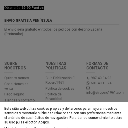
Obtendrás
69.90 Puntos
ENVÍO GRATIS A PENÍNSULA
El envío será gratuito en todos los pedidos con destino España
(Peninsular).
SOBRE
NUESTRAS
FORMAS DE
NOSOTROS
POLÍTICAS
CONTACTO
Quienes somos
Club Fidelización El
987 40 34 08
Ropero1961
601 40 13 24
Condiciones de
venta
Política de cookies
info@elropero1961.com
Pago seguro
Política de
Privacidad
Tiendas y contacto
Aviso legal
Este sitio web utiliza cookies propias y de terceros para mejorar nuestros
Accesibilidad
servicios y mostrarle publicidad relacionada con sus preferencias mediante
el análisis de sus hábitos de navegación. Para dar su consentimiento sobre
su uso pulse el botón Acepto.
© EL ROPERO 1961 - Todos los derechos reservados - Powered by