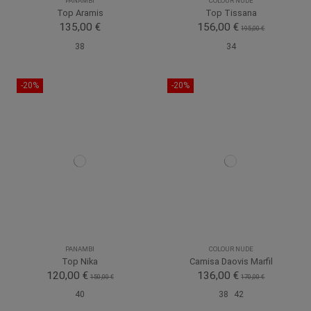
PANAMBI
COLOUR NUDE
Top Aramis
Top Tissana
135,00 €
156,00 €
195,00 €
38
34
-20%
-20%
PANAMBI
COLOUR NUDE
Top Nika
Camisa Daovis Marfil
120,00 €
136,00 €
150,00 €
170,00 €
40
38
42