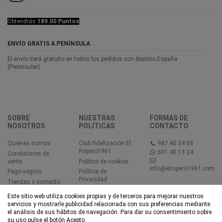
Obtendrás
189.00 Puntos
ENVÍO GRATIS A PENÍNSULA
El envío será gratuito en todos los pedidos con destino España
(Peninsular).
SOBRE
NUESTRAS
FORMAS DE
NOSOTROS
POLÍTICAS
CONTACTO
Quienes somos
Club Fidelización El
987 40 34 08
Ropero1961
601 40 13 24
Condiciones de
venta
Política de cookies
info@elropero1961.com
Pago seguro
Política de
Privacidad
Tiendas y contacto
Aviso legal
Este sitio web utiliza cookies propias y de terceros para mejorar nuestros
Accesibilidad
servicios y mostrarle publicidad relacionada con sus preferencias mediante
el análisis de sus hábitos de navegación. Para dar su consentimiento sobre
su uso pulse el botón Acepto.