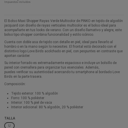
Impuestos incluidos
El Bolso Maxi Shopper Rayas Verde Multicolor de PINKO en tejido de algodón
jacquard con diseño de rayas verticales multicolor es el bolso ideal para
acompañarte en tus looks de verano. Con un diseño llamativo y alegre, este
bolso tipo shopper combina funcionalidad y estilo icónico.
Cuenta con doble asa de tejido con detalle en piel, ideal para llevarlo al
hombro o en la mano según lo necesites. El frontal está decorado con el
distintivo logo Love Birds acolchado en piel, con pespuntes en contraste que
aportan carácter.
Su interior forrado es extremadamente espacioso e incluye un bolsillo de
pared con cremallera para organizar tus esenciales. Además,
puedes verificar su autenticidad acercando tu smartphone al bordado Love
Birds en la parte trasera.
Composición:
Tejido exterior: 100 % algodón
Forro: 100 % poliéster
Interior: 100 % piel de vaca
Interior adicional: 80 % algodón, 20 % poliéster
TALLA
U