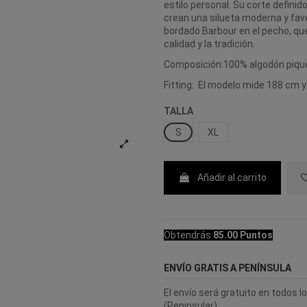
estilo personal. Su corte definid
crean una silueta moderna y favo
bordado Barbour en el pecho, que
calidad y la tradición.
Composición:100% algodón piqu
Fitting: El modelo mide 188 cm y 
TALLA
S
XL
Añadir al carrito
Obtendrás
85.00 Puntos
ENVÍO GRATIS A PENÍNSULA
El envío será gratuito en todos 
(Peninsular).