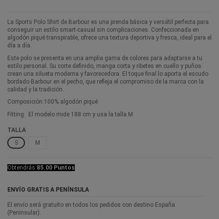
La Sports Polo Shirt de Barbour es una prenda básica y versátil perfecta para
conseguir un estilo smart-casual sin complicaciones. Confeccionada en
algodón piqué transpirable, ofrece una textura deportiva y fresca, ideal para el
día a día.
Este polo se presenta en una amplia gama de colores para adaptarse a tu
estilo personal. Su corte definido, manga corta y ribetes en cuello y puños
crean una silueta moderna y favorecedora. El toque final lo aporta el escudo
bordado Barbour en el pecho, que refleja el compromiso de la marca con la
calidad y la tradición.
Composición:100% algodón piqué
Fitting: El modelo mide 188 cm y usa la talla M
TALLA
S
M
Obtendrás
85.00 Puntos
ENVÍO GRATIS A PENÍNSULA
El envío será gratuito en todos los pedidos con destino España
(Peninsular).