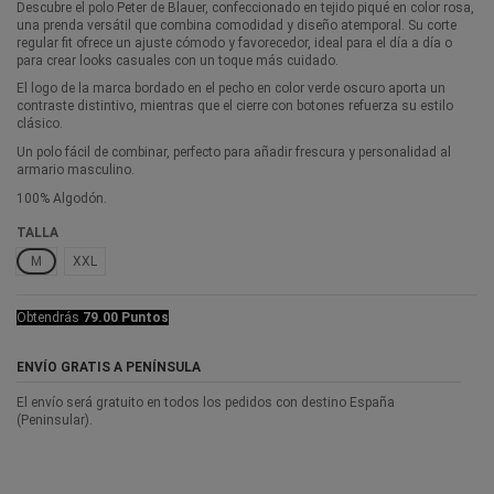
Descubre el polo Peter de Blauer, confeccionado en tejido piqué en color rosa,
una prenda versátil que combina comodidad y diseño atemporal. Su corte
regular fit ofrece un ajuste cómodo y favorecedor, ideal para el día a día o
para crear looks casuales con un toque más cuidado.
El logo de la marca bordado en el pecho en color verde oscuro aporta un
contraste distintivo, mientras que el cierre con botones refuerza su estilo
clásico.
Un polo fácil de combinar, perfecto para añadir frescura y personalidad al
armario masculino.
100% Algodón.
TALLA
M
XXL
Obtendrás
79.00 Puntos
ENVÍO GRATIS A PENÍNSULA
El envío será gratuito en todos los pedidos con destino España
(Peninsular).