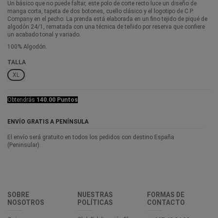
Un básico que no puede faltar, este polo de corte recto luce un diseño de
manga corta, tapeta de dos botones, cuello clásico y el logotipo de C.P.
Company en el pecho. La prenda está elaborada en un fino tejido de piqué de
algodón 24/1, rematada con una técnica de teñido por reserva que confiere
un acabado tonal y variado.
100% Algodón.
TALLA
XL
Obtendrás
140.00 Puntos
ENVÍO GRATIS A PENÍNSULA
El envío será gratuito en todos los pedidos con destino España
(Peninsular).
SOBRE
NUESTRAS
FORMAS DE
NOSOTROS
POLÍTICAS
CONTACTO