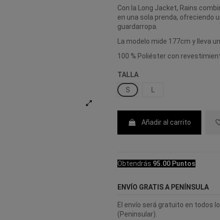
Con la Long Jacket, Rains combina
en una sola prenda, ofreciendo 
guardarropa.
La modelo mide 177cm y lleva una
100 % Poliéster con revestimient
TALLA
S
L
Añadir al carrito
Obtendrás
95.00 Puntos
ENVÍO GRATIS A PENÍNSULA
El envío será gratuito en todos 
(Peninsular).