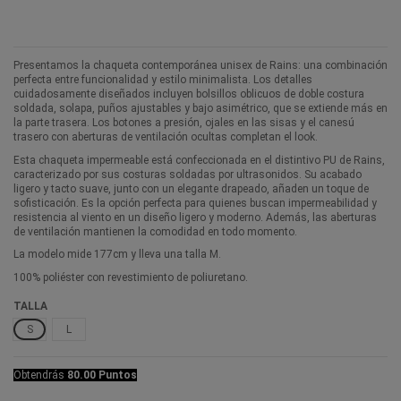
Presentamos la chaqueta contemporánea unisex de Rains: una combinación
perfecta entre funcionalidad y estilo minimalista. Los detalles
cuidadosamente diseñados incluyen bolsillos oblicuos de doble costura
soldada, solapa, puños ajustables y bajo asimétrico, que se extiende más en
la parte trasera. Los botones a presión, ojales en las sisas y el canesú
trasero con aberturas de ventilación ocultas completan el look.
Esta chaqueta impermeable está confeccionada en el distintivo PU de Rains,
caracterizado por sus costuras soldadas por ultrasonidos. Su acabado
ligero y tacto suave, junto con un elegante drapeado, añaden un toque de
sofisticación. Es la opción perfecta para quienes buscan impermeabilidad y
resistencia al viento en un diseño ligero y moderno. Además, las aberturas
de ventilación mantienen la comodidad en todo momento.
La modelo mide 177cm y lleva una talla M.
100% poliéster con revestimiento de poliuretano.
TALLA
S
L
Obtendrás
80.00 Puntos