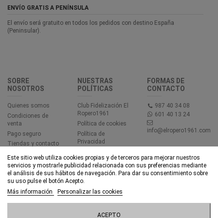
ENVÍO GRATIS A PENÍNSULA
El envío será gratuito en todos los pedidos con destino España
(Peninsular).
SOBRE
NUESTRAS
FORMAS DE
NOSOTROS
POLÍTICAS
CONTACTO
Quienes somos
Club Fidelización El
987 40 34 08
Ropero1961
601 40 13 24
Condiciones de
venta
Política de cookies
info@elropero1961.com
Pago seguro
Política de
Privacidad
Tiendas y contacto
Aviso legal
Este sitio web utiliza cookies propias y de terceros para mejorar nuestros
Accesibilidad
servicios y mostrarle publicidad relacionada con sus preferencias mediante
el análisis de sus hábitos de navegación. Para dar su consentimiento sobre
su uso pulse el botón Acepto.
© EL ROPERO 1961 - Todos los derechos reservados - Powered by
Más información
Personalizar las cookies
bytefactory
Añadir al carrito
ACEPTO