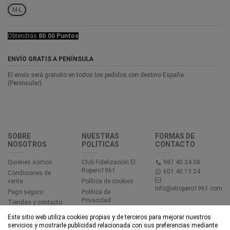
M-L
Obtendrás
80.00 Puntos
ENVÍO GRATIS A PENÍNSULA
El envío será gratuito en todos los pedidos con destino España
(Peninsular).
SOBRE
NUESTRAS
FORMAS DE
NOSOTROS
POLÍTICAS
CONTACTO
Quienes somos
Club Fidelización El
987 40 34 08
Ropero1961
601 40 13 24
Condiciones de
venta
Política de cookies
info@elropero1961.com
Pago seguro
Política de
Privacidad
Tiendas y contacto
Aviso legal
Este sitio web utiliza cookies propias y de terceros para mejorar nuestros
Accesibilidad
servicios y mostrarle publicidad relacionada con sus preferencias mediante