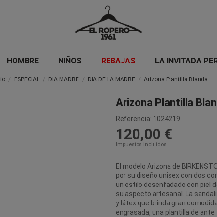
HOMBRE
NIÑOS
REBAJAS
LA INVITADA PE
cio
ESPECIAL
DIA MADRE
DIA DE LA MADRE
Arizona Plantilla Blanda
Arizona Plantilla Bla
Referencia:
1024219
120,00 €
Impuestos incluidos
El modelo Arizona de BIRKENSTOC
por su diseño unisex con dos cor
un estilo desenfadado con piel 
su aspecto artesanal. La sanda
y látex que brinda gran comodida
engrasada, una plantilla de ante