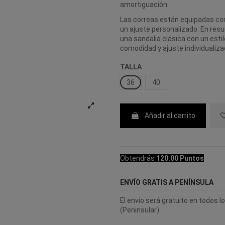
amortiguación.
Las correas están equipadas con
un ajuste personalizado. En re
una sandalia clásica con un estil
comodidad y ajuste individualiza
TALLA
36
40
Añadir al carrito
Obtendrás
120.00 Puntos
ENVÍO GRATIS A PENÍNSULA
El envío será gratuito en todos 
(Peninsular).