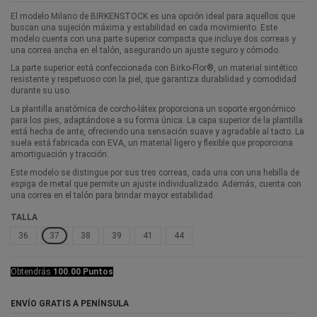
El modelo Milano de BIRKENSTOCK es una opción ideal para aquellos que
buscan una sujeción máxima y estabilidad en cada movimiento. Este
modelo cuenta con una parte superior compacta que incluye dos correas y
una correa ancha en el talón, asegurando un ajuste seguro y cómodo.
La parte superior está confeccionada con Birko-Flor®, un material sintético
resistente y respetuoso con la piel, que garantiza durabilidad y comodidad
durante su uso.
La plantilla anatómica de corcho-látex proporciona un soporte ergonómico
para los pies, adaptándose a su forma única. La capa superior de la plantilla
está hecha de ante, ofreciendo una sensación suave y agradable al tacto. La
suela está fabricada con EVA, un material ligero y flexible que proporciona
amortiguación y tracción.
Este modelo se distingue por sus tres correas, cada una con una hebilla de
espiga de metal que permite un ajuste individualizado. Además, cuenta con
una correa en el talón para brindar mayor estabilidad.
TALLA
36
37
38
39
41
44
Obtendrás
100.00 Puntos
ENVÍO GRATIS A PENÍNSULA